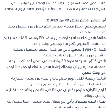
حاليًا. بفضل حجمه المدمج وسهولة حمله، بالإضافة إلى ميزات الشحن
السريع المتعددة، يقدم هذا الشاحن حلاً مثاليًا لاحتياجاتك اليومية للطاقة.
كيبوردات
أبرز خصائص شاحن متنقل PD من QUFEX:
الكابلات والمحولات
تصميم مدمج: ي
متاز بحجمه الصغير الذي يجعل من السهل حمله
ونقله أينما كنت.
منافذ شحن متعددة:
يحتوي على منفذ PD ومنفذ USB، مما يتيح
شنط لابتوب - كمبيوتر
لك الشحن السريع لأكثر من جهاز في وقت واحد.
كيبل Type-C مدمج:
يأتي مع كيبل مدمج لتسهيل عملية
أجهزة الشبكة والراوترات
الشحن دون الحاجة لحمل كيبلات إضافية.
شحن فائق السرعة:
بقوة 20 واط، يضمن شحن أجهزتك بسرعة
وكفاءة، مما يعني أن بإمكانك إعادة شحن هاتفك أو جهازك اللوحي
وصلات الوسائط و موزع يو اس بي Hub
في
وقت قصير.
شاشة رقمية LED:
توفر معلومات واضحة عن نسبة البطارية
المتبقية، لتبقى دائمًا على علم بمستوى الشحن.
تنوع الألوان:
متوفر بخيارين من الألوان، الأبيض والأسود، لتختار ما
يناسب ذوقك.
ضمان لمدة سنتين:
يأتي مع ضمان لمدة سنتين، مما يضمن لك
الأمان والاطمئنان في استخدامه.