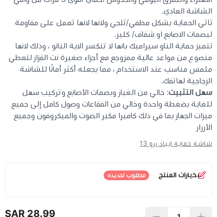
الشاشة العادي.
تاتي الحماية بشكل مطفي/ثلجي ولانها لانها تعمل على مقاومة
لبصمات الاصابع او شفاف/ كلير.
تتميز حماية الناو سيراميك بانها لا تنكسر الاية النانو ، وذلك لانها
منصوع من مواعد عالية ممزوجع مع أجزاء صغيرة نت القزاز لتعطي
ملمس مناسب عند الاستخدام ، مما يجعله أكثر أمانًا للشاشة
الزجاجية لهاتفك.
سهل التثبيت
: خالي من الغبار وبصمات الأصابع وتركيب سهل
للغاية بضغطة واحدة وخالي من الفقاعات وصول كامل إلى جميع
ميزات الجهاز بما في ذلك كاميرا مكبر الصوت والميكروفون وجميع
الأزرار
شاشة حماية ايباد برو 13
خيارات المنتج
مطلوب تحديده
نوع الحماية
*
اختر
28.99 SAR