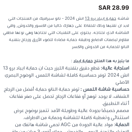
28.99 SAR
كيبوردات
شاشة
حماية ايباد برو 13
انش 2024 - نانو سيراميك من المنتجات التي
لابد ان تقتيها وذلك للحفاظ على جهازك خاليا من الكسور والخدوش, واقي
الكابلات والمحولات
الشاشة الذي تحتاجه. يحتوي على التقنيات التي تحتاجها وهي نوعها مطفي
مقاوم لبصمات الاصابع وطبقة حماية مضادة للضوء الأزرق وزجاج بتقنية
النانو للحماية من الخدوش والكسر
شنط لابتوب - كمبيوتر
ما يتيز به هذا المنتج
حماية ايباد
:
أجهزة الشبكة والراوترات
استجابة عالية:
قطع دقيق بتقنية الليزر حيث ان حماية ايباد برو 13
انش 2024 توفر حساسية كاملة لشاشة اللمس. الوضوح البصري
وصلات الوسائط و موزع يو اس بي Hub
الأصلي
حساسية شاشة اللمس :
توفر حماية النانو حماية أفضل من الزجاج
الشفاف. لا يوجد توهج أو فقاعات الزجاج تحصل على صفر فقاعات
أثناء التطبيق.
مصمم خصيصًا بجودة عالية وطويلة الأمد تتميز بوضوح عرض
استثنائي وتغطية كاملة للشاشة وحماية من الاطراف.
الحماية
: مواد عالية الجودة من AGC تحمي شاشة هاتفك من
الاهتراء والتمزق اليومي والخدوش ،حماي أقوى 3 مرات من واقي