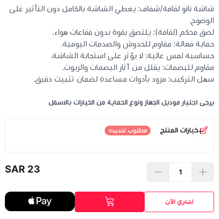
شاشة نانو لقافة/شفاف: يغطي الشاشة بالكامل دون التأثير على
الوضوح.
كيبوردات
لصق محكم (لقافة): يلتصق بقوة بدون فقاعات هواء.
حماية فعالة: مقاوم للخدوش والصدمات اليومية.
الكابلات والمحولات
حساسية لمس عالية: لا يؤثر على استجابة الشاشة.
مقاوم للبصمات: يقلل من آثار البصمات والزيوت.
سهل التركيب: مزود بأدوات مساعدة لضمان تثبيت دقيق.
شنط لابتوب - كمبيوتر
يرجى اجتيار موديل الجهاز ونوع الحماية من الخيارات بالاسفل
أجهزة الشبكة والراوترات
خيارات المنتج
مطلوب تحديده
وصلات الوسائط و موزع يو اس بي Hub
الموديل
*
اختر
23 SAR
اشتري الآن
نوع الحماية
*
اختر