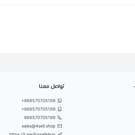
تواصل معنا
+966570705199
+966570705199
966570705199
sales@4sell.shop
https://t.me/forsellshop