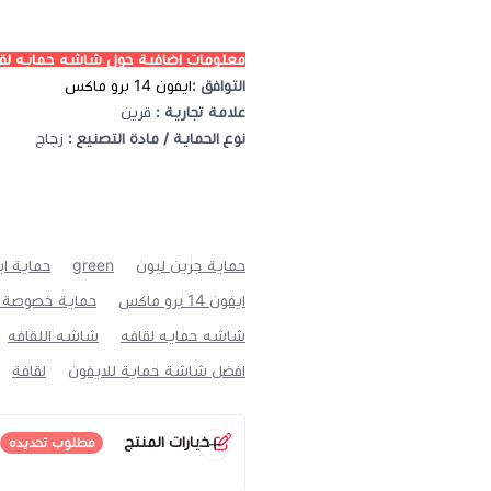
معلومات اضافية حول شاشه حمايه لقافه ايفون 4
التوافق :
ايفون 14 برو ماكس
علامة تجارية :
قرين
نوع الحماية / مادة التصنيع :
زجاج
حماية جرين ليون
green
حماية ايفون 14
ايفون 14 برو ماكس
حماية خصوصة ايفون 14 
شاشه حمايه لقافه
شاشه اللقافه
افضل شاشة حماية للايفون
لقافة
خيارات المنتج
مطلوب تحديده
الموديل
*