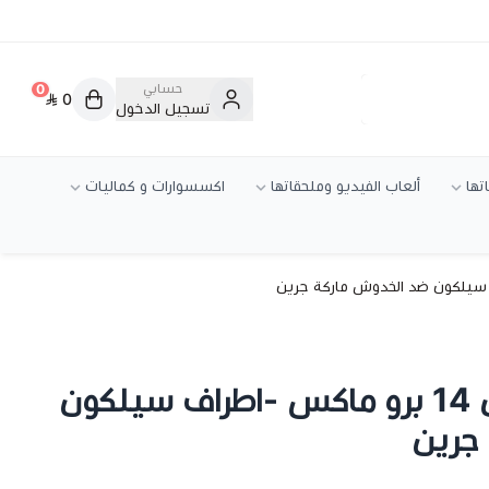
حسابي
0
0
تسجيل الدخول
تها
ألعاب الفيديو وملحقاتها
اكسسوارات و كماليات
شاشة لقافه ايفون 14 برو ماكس -اطراف سيلكون
جرين