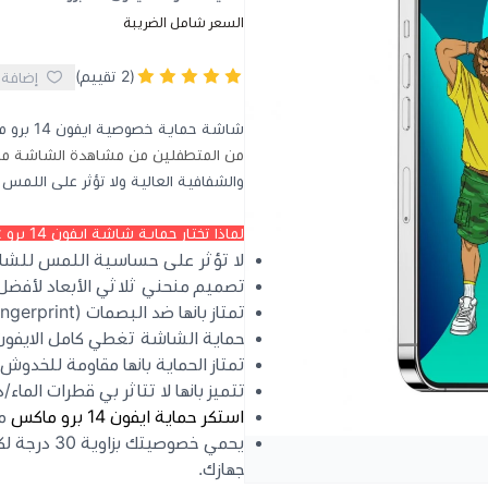
السعر شامل الضريبة
(2 تقييم)
إضافة 
شاشة حماية خصوصية ايفون 14 برو ماكس ماركة جرين
من المتطفلين من مشاهدة الشاشة من ك
والشفافية العالية ولا تؤثر على اللمس
لماذا تختار حماية شاشة ايفون 14 برو max من ماركة حماية جرين:
لا تؤثر على حساسية اللمس للش
تصميم منحني ثلاثي الأبعاد لأفضل
تمتاز بانها ضد البصمات (Anti Fingerprint)
حماية الشاشة تغطي كامل الايفون 14 برو ماك
تمتاز الحماية بانها مقاومة للخدوش (nti Scratch
تتميز بانها لا تتاثر بي قطرات الماء/دهون الاصابع 
استكر حماية ايفون 14 برو ماكس
م
يحمي خصوصي
جهازك.