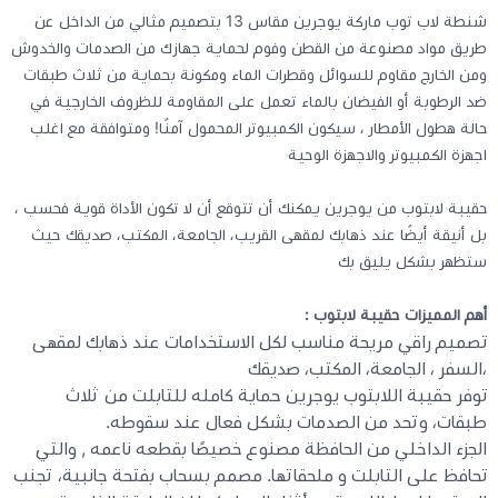
شنطة لاب توب ماركة يوجرين مقاس 13 بتصميم مثالي من الداخل عن
طريق مواد مصنوعة من القطن وفوم لحماية جهازك من الصدمات والخدوش
كيبوردات
ومن الخارج مقاوم للسوائل وقطرات الماء ومكونة بحماية من ثلاث طبقات
ضد الرطوبة أو الفيضان بالماء تعمل على المقاومة للظروف الخارجية في
الكابلات والمحولات
حالة هطول الأمطار ، سيكون الكمبيوتر المحمول آمنًا! ومتوافقة مع اغلب
اجهزة الكمبيوتر والاجهزة الوحية
شنط لابتوب - كمبيوتر
حقيبة لابتوب من يوجرين يمكنك أن تتوقع أن لا تكون الأداة قوية فحسب ،
بل أنيقة أيضًا عند ذهابك لمقهى القريب، الجامعة، المكتب، صديقك حيث
أجهزة الشبكة والراوترات
ستظهر بشكل يليق بك
وصلات الوسائط و موزع يو اس بي Hub
أهم المميزات حقيبة لابتوب :
تصميم راقي مريحة مناسب لكل الاستخدامات عند ذهابك لمقهى
،السفر ، الجامعة، المكتب، صديقك
توفر حقيبة اللابتوب يوجرين حماية كامله للتابلت من ثلاث
طبقات، وتحد من الصدمات بشكل فعال عند سقوطه.
الجزء الداخلي من الحافظة مصنوع خصيصًا بقطعه ناعمه , والتي
تحافظ على التابلت و ملحقاتها. مصمم بسحاب بفتحة جانبية، تجنب