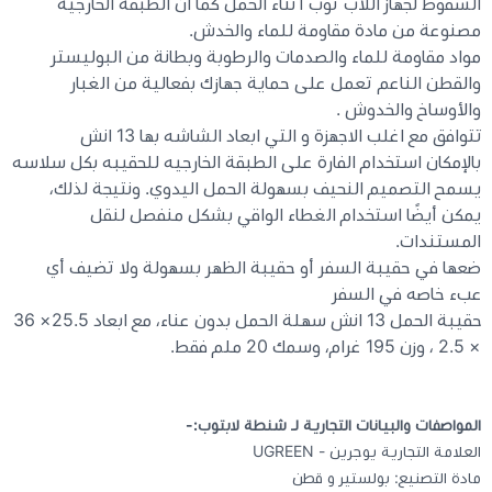
السقوط لجهاز اللاب توب أثناء الحمل كما ان الطبقة الخارجية
مصنوعة من مادة مقاومة للماء والخدش.
مواد مقاومة للماء والصدمات والرطوبة وبطانة من البوليستر
والقطن الناعم تعمل على حماية جهازك بفعالية من الغبار
والأوساخ والخدوش .
تتوافق مع اغلب الاجهزة و التي ابعاد الشاشه بها 13 انش
بالإمكان استخدام الفارة على الطبقة الخارجيه للحقيبه بكل سلاسه
يسمح التصميم النحيف بسهولة الحمل اليدوي. ونتيجة لذلك،
يمكن أيضًا استخدام الغطاء الواقي بشكل منفصل لنقل
المستندات.
ضعها في حقيبة السفر أو حقيبة الظهر بسهولة ولا تضيف أي
عبء خاصه في السفر
حقيبة الحمل 13 انش سهلة الحمل بدون عناء، مع ابعاد 25.5× 36
× 2.5 ، وزن 195 غرام، وسمك 20 ملم فقط.
المواصفات والبيانات التجارية لـ شنطة لابتوب:-
العلامة التجارية يوجرين - UGREEN
مادة التصنيع: بولستير و قطن