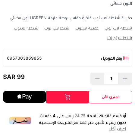
اللون فضائي
حقيبة شنطة لاب توب فاخرة مقاس بوصة ماركة UGREEN لون فضائي
شنطة لاب توب
حقيبة لابتوب
شنط لاب توب
شنطة لابتوب
شنط لابتوبات
رقم الموديل
6957303869855
99 SAR
اشتري الآن
24.75 ر.س
أو قسم فاتورتك بقيمة
على
4
دفعات
بدون رسوم تأخير، متوافقة مع الشريعة الإسلامية
اعرف أكثر