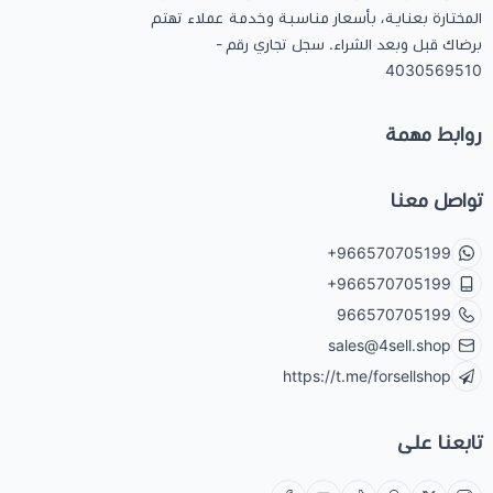
المختارة بعناية، بأسعار مناسبة وخدمة عملاء تهتم
برضاك قبل وبعد الشراء. سجل تجاري رقم -
4030569510
روابط مهمة
تواصل معنا
+966570705199
+966570705199
966570705199
sales@4sell.shop
https://t.me/forsellshop
تابعنا على