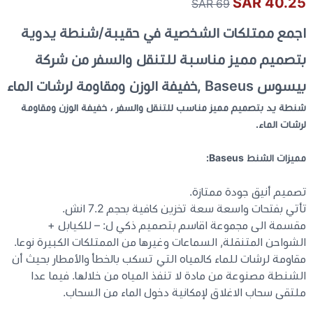
40.25 SAR
69 SAR
اجمع ممتلكات الشخصية في حقيبة/شنطة يدوية
كيبوردات
بتصميم مميز مناسبة للتنقل والسفر من شركة
الكابلات والمحولات
بيسوس Baseus ,خفيفة الوزن ومقاومة لرشات الماء
شنطة يد بتصميم مميز مناسب للتنقل والسفر ، خفيفة الوزن ومقاومة
شنط لابتوب - كمبيوتر
لرشات الماء.
أجهزة الشبكة والراوترات
مميزات الشنط Baseus:
تصميم أنيق جودة ممتازة.
وصلات الوسائط و موزع يو اس بي Hub
تأتي بفتحات واسعة سعة تخزين كافية بحجم 7.2 انش.
مقسمة الى مجموعة اقاسم بتصميم ذكي ل: – للكيابل +
الشواحن المتنقلة, السماعات وغيرها من الممتلكات الكبيرة نوعا.
مقاومة لرشات للماء كالمياه التي تسكب بالخطأ والأمطار بحيث أن
الشنطة مصنوعة من مادة لا تنفذ المياه من خلالها. فيما عدا
ملتقى سحاب الاغلاق لإمكانية دخول الماء من السحاب.