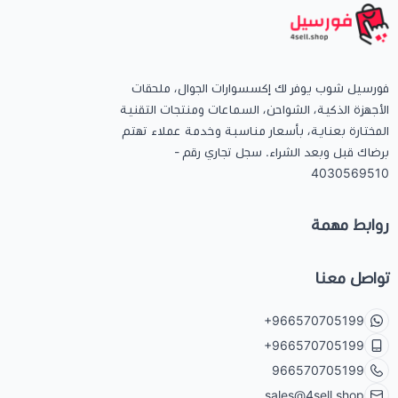
فورسيل شوب يوفر لك إكسسوارات الجوال، ملحقات
الأجهزة الذكية، الشواحن، السماعات ومنتجات التقنية
المختارة بعناية، بأسعار مناسبة وخدمة عملاء تهتم
برضاك قبل وبعد الشراء. سجل تجاري رقم -
4030569510
روابط مهمة
تواصل معنا
+966570705199
+966570705199
966570705199
sales@4sell.shop