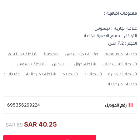
معلومات اضافية :
علامة تجارية : بيسوس
التوافق : جميع الاجهزة الذكية
الحجم : 7.2 انش
حقيبة يد baseus
حقيبة يد بيسوس
baseus
شنطة يد للسفر
شنطة اكسسوارات
شنطة جوال
بيسوس
شنطة بيسوس
شنطة يد كبيرة
شنطة يد
شنط يد
شنطة يد رجالية
حقيبة يد
حقيبة يد رجالية
رقم الموديل
695356269224
40.25 SAR
69 SAR