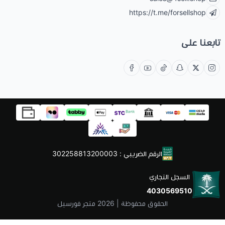
https://t.me/forsellshop
تابعنا على
الرقم الضريبي : 302258813200003
السجل التجاري
4030569510
الحقوق محفوظة | 2026
متجر فورسيل