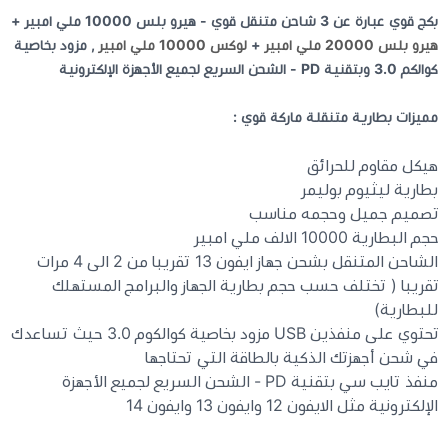
بكج قوي عبارة عن 3 شاحن متنقل قوي - هيرو بلس 10000 ملي امبير +
هيرو بلس 20000 ملي امبير
+
لوكس 10000 ملي امبير
, مزود بخاصية
كيبوردات
كوالكم 3.0 وبتقنية PD - الشحن السريع لجميع الأجهزة الإلكترونية
الكابلات والمحولات
مميزات بطارية متنقلة ماركة قوي :
شنط لابتوب - كمبيوتر
هيكل مقاوم للحرائق
بطارية ليثيوم بوليمر
تصميم جميل وحجمه مناسب
أجهزة الشبكة والراوترات
حجم البطارية 10000 الالف ملي امبير
الشاحن المتنقل بشحن جهاز ايفون 13 تقريبا من 2 الى 4 مرات
وصلات الوسائط و موزع يو اس بي Hub
تقريبا ( تختلف حسب حجم بطارية الجهاز والبرامج المستهلك
للبطارية)
تحتوي على منفذين USB مزود بخاصية كوالكوم 3.0 حيث تساعدك
في شحن أجهزتك الذكية بالطاقة التي تحتاجها
منفذ تايب سي بتقنية PD - الشحن السريع لجميع الأجهزة
الإلكترونية مثل الايفون 12 وايفون 13 وايفون 14