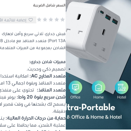
السعر شامل الضريبة
إضافة لقائمة ال
الشاحن بمجموعة من الميزات المتقدمة
مميزات شاحن جداري:
تصميم ذكي وحديث.
متعدد المخارج AC:
امكانية استخد
متعدد المنافذ وبقوة اجمالي 13 امبير.
متعدد المنافذ:
تحتوي على منفذي USB-A و منفذ بمدخل USB-C: 20 واط
شحن سريع بقوة 20 واط:
يوفر فيش
دقيقة.
حماية من درجات الحرارة العالية:
يتم
عملية الشحن، مما يحافظ على سلا