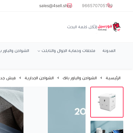
common.titles.skip_to_main_conten
sales@4sell.shop
966570705199
متجر فورسيل
المدونة
ملحقات وحماية الجوال والتابلت
الشواحن والباور ب
الرئيسية
الشواحن والباور بانك
الشواحن الجدارية
فيش جداري تايب سي مع 2 م