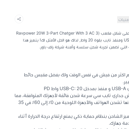
أمنيات
فيش جداري ثلاثي سريع وآمن لجهازك على شكل مكعب (3 Ravpower 20W 3-Part Chatger With 3 AC
Port 13A) متعدد المنافذ مع مادخل USB ومنفذ تايب بقوة 20 واط, لذلك هو الحل الأمثل لك! يتميز هذا
 التي تضمن تجربة شحن سلسة وآمنة شركة راف باور.
ام اكثر من فيش في نفس الوقت ولك بفضل مقبس حائط
 PD
 جداري تايب سي سرعة شحن فائقة لأجهزتك المتوافقة، مما
يسمح لك بشحنها في وقت قصير لانها تشحن الهواتف والأجهزة اللوحية من 0٪ إلى 60٪ في 35
يز الشاحن بنظام حماية ذكي يمنع ارتفاع درجة الحرارة أثناء
مة جهازك.