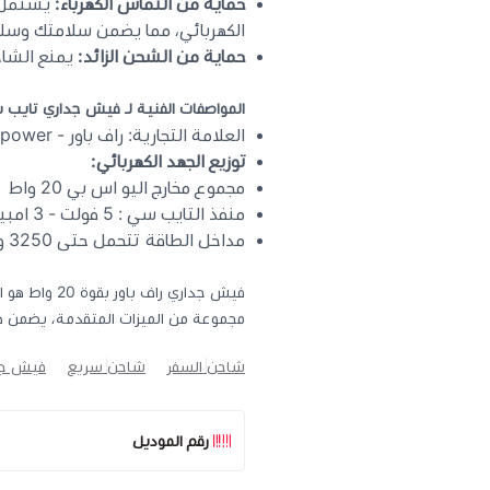
حماية من التماس الكهرباء:
يشتمل ا
الكهربائي، مما يضمن سلامتك وسلا
حماية من الشحن الزائد:
يمنع الشاح
المواصفات الفنية لـ فيش جداري تايب
العلامة التجارية: راف باور - Ravpower
توزيع الجهد الكهربائي:
مجموع مخارج اليو اس بي 20 واط
منفذ التايب سي : 5 فولت - 3 امبير / 9 فولت - 2.22 امبير / 12 فولت - 1.67 امبير
مداخل الطاقة تتحمل حتى 3250 واط ~ 13 امبير
فيش جداري را
مجموعة من الميزات المتقدمة، يضمن ه
شاحن السفر
شاحن سريع
فيش جد
رقم الموديل