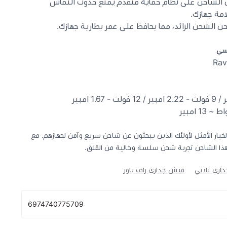
لشاحن على نظام حماية متقدم يمنع حدوث التماس
مة جهازك.
ن الشحن الزائد، مما يحافظ على عمر بطارية جهازك.
 سي
ف باور بقوة 20 واط هو الخيار الأمثل لأولئك الذين يبحثون عن شاحن سريع وآمن لجهازهم. مع
ذا الشاحن تجربة شحن سلسة وخالية من القلق.
اري ثلاثي
فيش جداري راف باور
6974740775709