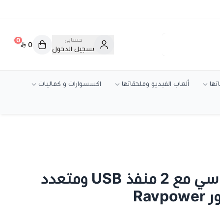
حسابي
0
0
تسجيل الدخول
تها
ألعاب الفيديو وملحقاتها
اكسسوارات و كماليات
فيش جداري تايب سي مع 2 منفذ USB ومتعدد
Rav