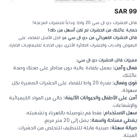
99 SAR
كيبوردات
قاتل الحشرات دي ال سي 20 واط: وداعاً للحشرات المزعجة!
حماية عائلتك من الحشرات لم تكن أسهل من ذلك!
الكابلات والمحولات
قاتل الحشرات الكهربائي من دي ال سي
هو الحل الأمثل للقضاء على
البعوض والذباب والحشرات الطائرة الأخرى دون الحاجة للكيماويات الضارة.
شنط لابتوب - كمبيوتر
مميزات قاتل الحشرات دي ال سي:
فعال وآمن:
يعمل بكفاءة عالية دون مخاطر على صحتك وصحة
أجهزة الشبكة والراوترات
عائلتك.
قوي وفعال:
بقدرة 20 واط للقضاء على الحشرات الصغيرة بكل
وصلات الوسائط و موزع يو اس بي Hub
سهولة.
آمن على الأطفال والحيوانات الأليفة:
خالي من المواد الكيميائية
والإشعاعات.
سهل الاستخدام:
فقط قم بتوصيله بالكهرباء وتشغيله.
يغطي مساحة واسعة:
يصل إلى 20 متر مربع.
صيانة سهلة:
صينية قابلة للتنظيف للتخلص من الحشرات
الميتة.