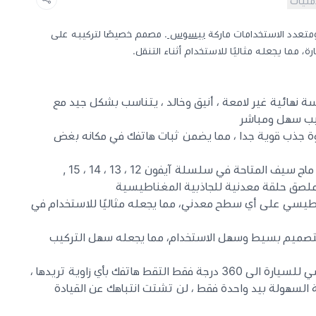
أمنيات
تعدد الاستخدامات ماركة
بيسوس
. مصمم خصيصًا لتركيبه على
ة، مما يجعله مثاليًا للاستخدام أثناء التنقل.
 نهائية غير لامعة ، أنيق وخالد ، يتناسب بشكل جيد مع
كيب سهل ومباشر
ة جذب قوية جدا ، مما يضمن ثبات هاتفك في مكانه بغض
مصمم خصيصا ليناسب دعم تقنية ماج سيف المتاحة في سلسلة آيفون 12 ، 13 ، 14 ، 15 ,
ملصق حلقة معدنية للجاذبية المغناطيسية
اطيسي على أي سطح معدني، مما يجعله مثاليًا للاستخدام في
تصميم بسيط وسهل الاستخدام، مما يجعله سهل التركيب
يمكن تحريك حامل هاتف مغناطيسي للسيارة الى 360 درجة فقط التقط هاتفك بأي زاوية تريدها ،
 السهولة بيد واحدة فقط ، لن تشتت انتباهك عن القيادة