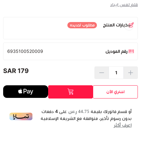
قلم لمس ايباد
خيارات المنتج
مطلوب تحديده
اللون
*
رقم الموديل
6935100520009
أسود
أبيض
أخضر
برتقالي
أزرق
نفدت الكمية
نفدت الكمية
179 SAR
أصفر
وردي
اشتري الآن
نفدت الكمية
نفدت الكمية
44.75 ر.س
أو قسم فاتورتك بقيمة
على
4
دفعات
بدون رسوم تأخير، متوافقة مع الشريعة الإسلامية
اعرف أكثر