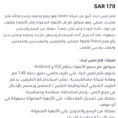
179 SAR
كيبوردات
قلم لمس ايباد أنيق من شركة Green وهو رفيع وخفيف ويبدو وكأنه قلم
تقليدي حقيقي، وهو متوافق مع كل الأجهزة المحمولة وكل الأنظمة ومكون
الكابلات والمحولات
من مواد عالية الجودة وغير قابل للصدأ، يمكنك من الرسم والتدوين
بسهولة، كما أنه مريح أثناء الاستخدام ويسهل تخزينه وحمله ويعتبر بديل
رائع لقلم Apple Pencil للفنانين والصحفيين والمهندسين والمعلمين
شنط لابتوب - كمبيوتر
والطلاب ولاعبي الألعاب.
أجهزة الشبكة والراوترات
مميزات قلم لمس ايباد :
متوافق مع جميع الأجهزة بنظام iOS و Android
يحتوي قلم لمس ايباد على طرف نحاسي دقيق بدقة 1.45 مم
وصلات الوسائط و موزع يو اس بي Hub
ونهاية شبكة مغناطيسية. يمكن استخدام كلا الطرفين. يدعم
الطرف الشبكي أيضًا وظيفة التكبير / التصغير ويسمح بالإدخال
في مربع النص ، ويتم استخدامه بسلاسة وحساسية.
يمكنك من تسجيل الملاحظات على الأجهزة المحمولة بسهولة في
أي موقف
يمكنك من الرسم والتدوين على الأجهزة المحمولة.
يوفر لك بيئة مناسبة للإبداع