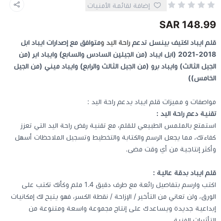
إضافة لقائمة الأمنيات
148.99 SAR
كيبوردات
قلم ايباد اكتيف بينسل تدعم
راحة اليد و
متوافق مع إصدارات ايباد ابل
الكابلات والمحولات
2018-2021 (ابل ايباد (من الجيلين السادس والسابع) وايباد اير (من
الجيل الثالث) وايباد برو (من الجيل الثالث والرابع) وايباد ميني (من الجيل
الخامس))
شنط لابتوب - كمبيوتر
مواصفات و مميزات قلم ايباد يدعم راحة اليد :
أجهزة الشبكة والراوترات
تقنية دعم راحة اليد :
استمتع بالملمس الطبيعي للقلم، مع تقنية رفض راحة اليد التي تعزز
وصلات الوسائط و موزع يو اس بي Hub
كفاءتك، مما يجعل الرسم والكتابة والتخطيط وتسجيل الملاحظات أسهل
وأكثر إنتاجية من أي وقت مضى.
قلم ايباد بدقة عالية :
اكتب وارسم بتفاصيل رائعة مع طرف دقيق 1.4 ملم وكأنك تكتب على
الورق، ولن تعاني من التأخير / الإزاحة / نقطة الكسر، فهو يتيح لك إمكانيات
إبداعية جديدة ويساعدك على إنتاج مجموعة واسعة ومتنوعة من
التأثيرات الفنية.