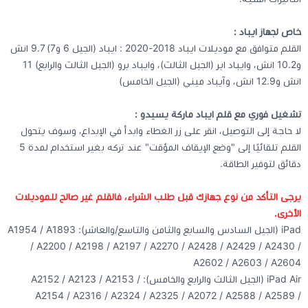
خاص لجهاز ايباد :
القلم متوافق مع موديلات ايباد 2018-2020 : ايباد (الجيل 6 و7) 9.7 انش
و10.2 انش، وايباد اير (الجيل الثالث)، وايباد برو (الجيل الثالث والرابع) 11
انش و12.9 انش، وآيباد ميني (الجيل الخامس)
تشغيل فوري مع قلم ايباد ماركة يسيدو :
لا حاجة إلى التوصيل، انقر على زر الغطاء وابدأ في الإبداع، وسوف يتحول
القلم تلقائيًا إلى "وضع الإيقاف المؤقت" عند تركه بغير استخدام لمدة 5
دقائق لتوفير الطاقة.
يرجى التأكد من نوع جهازك قبل طلب الشراء، فالقلم غير صالح للموديلات
الأخرى.
iPad (الجيل السادس والسابع والثامن والتاسع/والعاشر): A1954 / A1893
/ A2200 / A2198 / A2197 / A2270 / A2428 / A2429 / A2430 /
A2602 / A2603 / A2604
iPad Air (الجيل الثالث والرابع والخامس): A2152 / A2123 / A2153 /
A2154 / A2316 / A2324 / A2325 / A2072 / A2588 / A2589 /