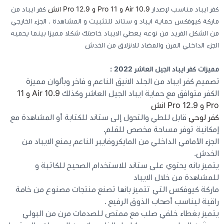
كفر ايباد مناسب لإصدار
10.9 Air و 11 Pro و Pro 12.9 انش
كفر ايباد من
ماركة كيوفكس حماية ايباد و ستاند للتثبيت و المشاهدة . الجزء الخارجي
كيبوردات
من الشكل الفريد من نوعه يعطي الايباد خاصتك شكلا مميزا بينما يحميه
الجزء الداخلي المرن والمضاد للانزلاق من الخدش
الكابلات والمحولات
مميزات كفر ايباد الجيل العاشر 2022 :
تصميم كفر ايباد من الجلد الانيق الناعم و فاخر وبألوان مميزة
شنط لابتوب - كمبيوتر
الكفر متوافق مع حماية ايباد الجيل العاشر وكذلك
10.9 Air و 11
Pro و Pro 12.9 انش
أجهزة الشبكة والراوترات
كفر لوحي
قابل للطي والتحول إلى ستاند للكتابة أو المشاهدة مع
إمكانية توفر مساحة مخصص للقلم.
وصلات الوسائط و موزع يو اس بي Hub
الجزء الأمامي الداخلي من المايكروفايبر الناعم يمنع الايباد من
الخدش.
يتميز بانه يحتوي على ستاند للاستخدام الصحيح للكاتبة و
للمشاهدة من خلال الايباد
ماركة كيوفكس التي تتميز بانها تصنع منتجات مصنوع من خامة
راقية ليناسب أصحاب الذوق الرفيع .
يتميز بغطاء خلفي صلب مع ممتص للصدمات مرن من البولي