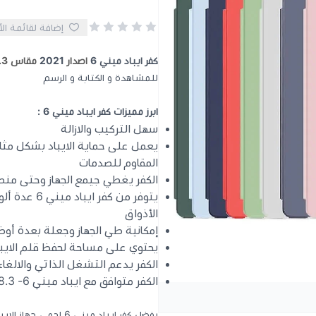
إضافة لقائمة ال
كفر ايباد ميني 6
اصدار
2021
مقاس 8.3
للمشاهدة و الكتابة و الرسم
ابرز مميزات كفر ايباد ميني 6 :
سهل التركيب والازالة
يعمل على حماية الايباد بشكل مثا
المقاوم للصدمات
الكفر يغطي جيمع الجهاز وحتى منطق
يتوفر من كف
الأذواق
إمكانية طي الجهاز وجعلة بعدة أ
يحتوي على مساحة لحفظ قلم الايبا
الكفر يدعم التشغل الذاتي والالغا
الكفر متوافق مع ايباد ميني 6- 8.3 اصدار 2021 A2567, A2568, A2569
بفضل كفر ايباد ميني