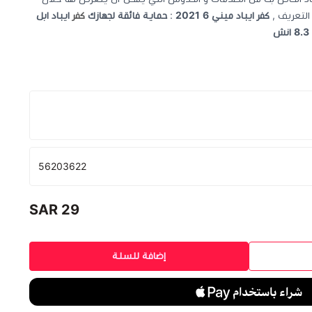
التعريف ,
كفر ايباد ميني 6 2021
:
حماية فائقة لجهازك
كفر
ايباد ابل
56203622
اسود
وردي
احمر
زيتي
29 SAR
إضافة للسلة
برتقالي