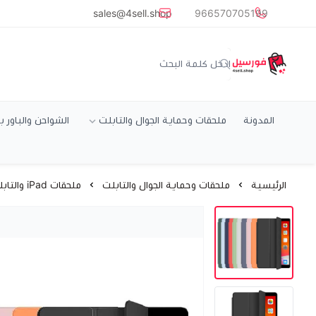
common.titles.skip_to_main_conten
sales@4sell.shop
966570705199
متجر فورسيل
المدونة
ملحقات وحماية الجوال والتابلت
الشواحن والباور ب
الرئيسية
ملحقات وحماية الجوال والتابلت
ملحقات iPad والتابلت