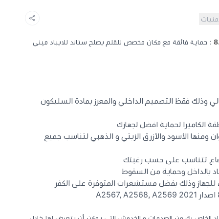
أمنيات
: حماية فائقة مع مكان مخصص للقلم يصلح ستاند للايباد ميني
لي وذلك فقظ التصميم الداخلي والمعزز بمادة السليكون
ة الكاميرا لحماية افضل لجهازك
ر ايباد ميني 6 عدة ألوان ومنها الأسود والأزرق الزيتي و الذهبي لتناسب جميع
وضاع تتناسب على حسب رغبتك
د بالداخل وحماية من السقوط
ء للجهاز وذلك بفضل مستشعرات المتوفرة على الكفر
 6 احمي جهاز الايباد الخاص بك من الصدمات و الخدوش التي يمكن أن يتعرض لها خلال