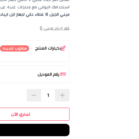
استخدامك اليومي مع منتجات غنية عن 
ميني الجيل 6 غطاء ذكي لجهاز ابل ايباد 8.3 انش
كفر ايباد ميني 6
خيارات المنتج
مطلوب تحديده
اللون
*
رقم الموديل
اشتري الآن