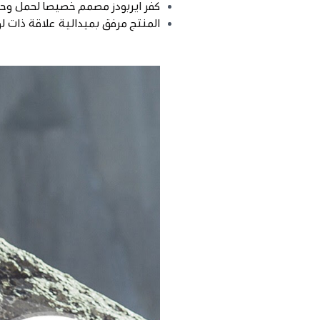
كفر ايربودز مصمم خصيصا لحمل وحف
المنتج مرفق بميدالية علاقة ذات ل