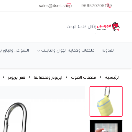
common.titles.skip_to_main_conten
sales@4sell.shop
966570705199
متجر فورسيل
المدونة
ملحقات وحماية الجوال والتابلت
الشواحن والباور ب
الرئيسية
ملحقات الصوت
ايربودز وملحقاتها
كفر ايربودز