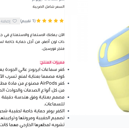
السعر شامل الضريبة
(1 تقييم)
إضافة 
الآن يمكنك الاستماع والاستمتاع في جو
ذات لون أصفر، من أجل حماية خاصة لسم
متجر فورسيل.
مميزات المنتج:
كفر سماعات ايربودز عالي الجودة ي
كونه مصمما بعناية لمنع تسرب الأوس
كفر AirPods مصنوع من م
من كل أنواع الصدمات والحوادث الطا
مصمم بعناية وفق هندسة دقيقة وبت
للسماعات.
الكفر يوفر حماية خاصة لحقيبة شحن AirPods من كل الحوادث التي تهدد
تصميم الحقيبة ومرونتها وتركيبتها 
تشويه لمظهرها الخارجي مهما كانت 