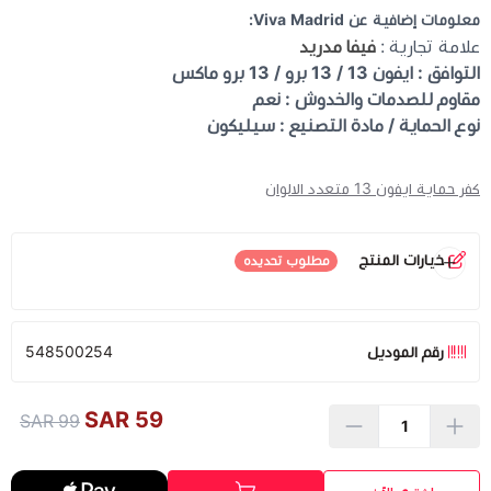
معلومات إضافية عن Viva Madrid:
علامة تجارية :
فيفا مدريد
التوافق : ايفون 13 / 13 برو / 13 برو ماكس
مقاوم للصدمات والخدوش : نعم
نوع الحماية / مادة التصنيع : سيليكون
كفر حماية ايفون 13 متعدد الالوان
خيارات المنتج
مطلوب تحديده
اللون
*
رقم الموديل
548500254
59 SAR
99 SAR
اسود
ازرق نيلي
ثلجي
زمودي