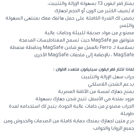
يمتاز كفر ايفون 13 بسهولة الإزالة والتثبيت.
لا يُضيف الكثير من الوزن أو الحجم لجهازك
يضمن لك القدرة الكاملة على حمل هاتفك معك بمنتهى السهولة
واليُسر.
مصنوع من مواد صديقة للبيئة وخامات عالية
متوافق مع MagSafe حيث تسمح المغناطيسات المدمجة
بسلاسة لـ Ferro بالعمل مع شاحن MagSafe وحافظة محفظة
MagSafe ، بالإضافة إلى ملحقات MagSafe الأخرى
لماذا تختار كفر ايفون سيليكون متعدد الالوان :
جراب سهل الإزالة والتثبيت
يدعم الشحن اللاسلكي
يمنح جهازك لمسة من الأناقة العصرية
مزود بفتحة في الأسفل تتيح شحن جهازك بسهولة
الجراب مصنوع من خامات عالية الجودة، يتيح لك استخدامه لمدة
طويلة
درع متين لجهازك يمنحك حماية كاملة من الصدمات والخدوش ومن
جميع الزوايا والجوانب