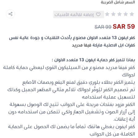
السعر شامل الضريبة
إضافة لقائمة الأمنيات
كيبوردات
59 SAR
99 SAR
الكابلات والمحولات
كفر ايفون 13 متعدد الالوان مصنوع بأحدث التقنيات و جودة عالية نفس
كفرات ابل الاصلية ماركة
فيفا مدريد
شنط لابتوب - كمبيوتر
بماذا تتميز
كفر حماية ايفون 13 متعدد الالوان :
كفر فيفا مدريد مصنوع من السيليكون القوي ليعطي حماية كاملة
أجهزة الشبكة والراوترات
لجوالك
يتميز الكفر بطلاء بلوري دقيق لمنع البقع وبصمات الأصابع
وصلات الوسائط و موزع يو اس بي Hub
تم تصميم الكفر ليُوفّر لجوالك تلائم مثالي المظهر الجميل وكذلك
لتسهيل عملية استخدامه
الكفر مزود بفتحات مريحة على الجوانب تتيح لك الوصول بسهولة
إلى أزرار الصوت وتشغيل الجهاز ولكي تتمكن من استخدامه دون
أية إعاقات.
كفر ايفون يغطي هاتفك تماماً ما يضمن لك الحصول على الحماية
الكاملة من كل الجوانب