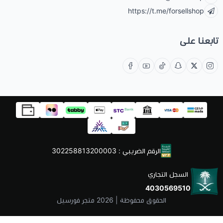
https://t.me/forsellshop
تابعنا على
الرقم الضريبي : 302258813200003
السجل التجاري
4030569510
الحقوق محفوظة | 2026
متجر فورسيل