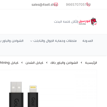
common.titles.skip_to_main_conten
sales@4sell.shop
966570705199
متجر فورسيل
المدونة
ملحقات وحماية الجوال والتابلت
الشواحن والباور ب
الرئيسية
الشواحن والباور بانك
كيابل الشحن
كيابل Lightning للايفون