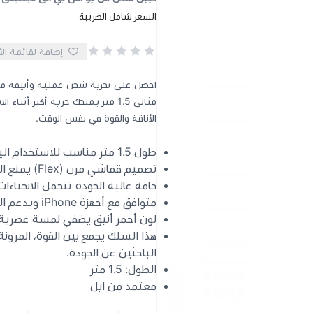
السعر شامل الضريبة
إضافة لقائمة ال
احصل على تجربة شحن عملية وأنيقة 
مثالي 1.5 متر يمنحك حرية أكبر
الأناقة والقوة في نفس الوقت.
طول 1.5 متر مناسب للاستخدام اليومي في المكتب، السيارة أو المنزل.
تصميم قماشي مرن (Flex) يمنع التشابك ويزيد من العمر الافتراضي.
خامة عالية الجودة تتحمل الانحناءات
متوافق مع أجهزة iPhone ويدعم الشحن السريع ونقل البيانات بكفاءة.
لون أحمر أنيق يضفي لمسة عصرية
هذا السلك يجمع بين القوة، المرونة
الباحثين عن الجودة.
الطول: 1.5 متر
معتمد من ابل