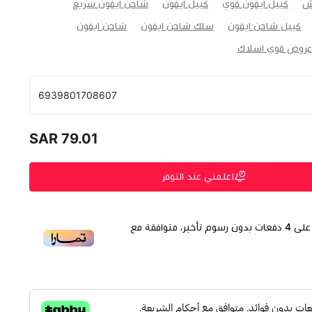
ش
كيبل ايفون قوي
كيبل ايفون
شاحن ايفون سريع
كيبل شاحن ايفون
سلك شاحن ايفون
شاحن ايفون
عروض قوي اسلاك
6939801708607
79.01 SAR
اعلمني عند التوفر
لى
4
دفعات بدون رسوم تأخير، متوافقة مع