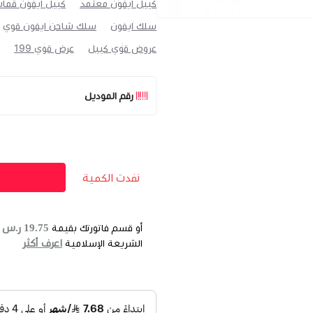
كيبل ايفون معتمد
كيبل ايفون قما
سلك ايفون
سلك شاحن ايفون قوي
عروض قوي كيبل
عرض قوي 199
رقم الموديل
نفدت الكمية
19.75 ر.س
أو قسم فاتورتك بقيمة
ع
اعرف أكثر
الشريعة الإسلامية