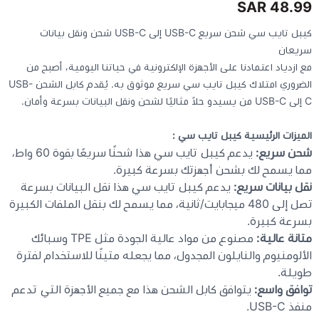
48.99 SAR
كيبل تايب سي شحن سريع USB-C إلى USB-C شحن ونقل بيانات
كيبوردات
سريعان
مع ازدياد اعتمادنا على الأجهزة الإلكترونية في حياتنا اليومية، أصبح من
الكابلات والمحولات
الضروري امتلاك كيبل تايب سي سريع موثوق به. يُقدم كابل الشحن USB-
C إلى USB-C من يسيدو حلاً مثاليًا لشحن ونقل البيانات بسرعة وأمان.
شنط لابتوب - كمبيوتر
الميزات الرئيسية كيبل تايب سي :
شحن سريع:
يدعم كيبل تايب سي هذا شحنًا سريعًا بقوة 60 واط،
أجهزة الشبكة والراوترات
مما يسمح لك بشحن أجهزتك بسرعة كبيرة.
نقل بيانات سريع:
يدعم كيبل تايب سي هذا نقل البيانات بسرعة
وصلات الوسائط و موزع يو اس بي Hub
تصل إلى 480 ميجابايت/ثانية، مما يسمح لك بنقل الملفات الكبيرة
بسرعة كبيرة.
متانة عالية:
مصنوع من مواد عالية الجودة مثل TPE وسبائك
الألومنيوم والنايلون المجدول، مما يجعله متينًا للاستخدام لفترة
طويلة.
توافق واسع:
يتوافق كابل الشحن هذا مع جميع الأجهزة التي تدعم
منفذ USB-C.