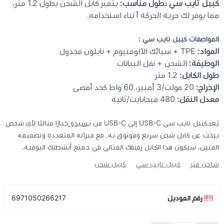
كيبل تايب سي
ب
طول مناسب:
يتميز كابل الشحن بطول 1.2 متر،
مما يوفر لك حرية الحركة أثناء استخدامه.
المواصفات كيبل تايب سي
:
المواد:
TPE + سبائك الألومنيوم + نايلون مجدول
الوظيفة:
الشحن + نقل البيانات
طول الكابل:
1.2 متر
الإخراج:
20 فولت/3 أمبير، 60 واط كحد أقصى
معدل النقل:
480 ميجابايت/ثانية
يُعدكيبل تايب سي USB-C إلى USB-C من
يسيدو
خيارًا مثاليًا لأي شخص
يبحث عن كابل شحن سريع وموثوق به. مع ميزاته المتعددة وتصميمه
المتين، سيكون هذا الكابل رفيقك المثالي في جميع أنشطتك اليومية.
شاحن متر
كيبل تايب سي
كيبل شحن
رقم الموديل
6971050266217