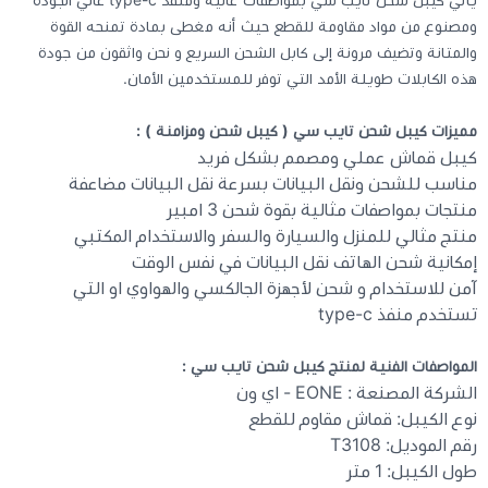
يأتي كيبل شحن تايب سي بمواصفات عالية ومنفذ type-c عالي الجودة
ومصنوع من مواد مقاومة للقطع حيث أنه مغطى بمادة تمنحه القوة
والمتانة وتضيف مرونة إلى كابل الشحن السريع و نحن واثقون من جودة
كيبوردات
هذه الكابلات طويلة الأمد التي توفر للمستخدمين الأمان.
الكابلات والمحولات
مميزات كيبل شحن تايب سي ( كيبل شحن ومزامنة ) :
كيبل قماش عملي ومصمم بشكل فريد
شنط لابتوب - كمبيوتر
مناسب للشحن ونقل البيانات بسرعة نقل البيانات مضاعفة
منتجات بمواصفات مثالية بقوة شحن 3 امبير
منتج مثالي للمنزل والسيارة والسفر والاستخدام المكتبي
أجهزة الشبكة والراوترات
إمكانية شحن الهاتف نقل البيانات في نفس الوقت
آمن للاستخدام و شحن لأجهزة الجالكسي والهواوي او التي
وصلات الوسائط و موزع يو اس بي Hub
تستخدم منفذ type-c
المواصفات الفنية لمنتج كيبل شحن تايب سي :
الشركة المصنعة : EONE - اي ون
نوع الكيبل: قماش مقاوم للقطع
رقم الموديل: T3108
طول الكيبل: 1 متر