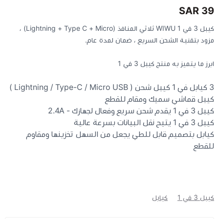
39 SAR
كيبوردات
كيبل 3 في 1 WIWU ثلاثي المنافذ (Lightning + Type C + Micro) ،
مزود بتقنية الشحن السريع ، ضمان لمدة عام.
الكابلات والمحولات
ابرز ما يتميز به منتج كيبل 3 في 1
شنط لابتوب - كمبيوتر
3 كيابل في 1 كيبل شحن ( Lightning / Type-C / Micro USB )
كيبل قماشي سميك ومقام للقطع
أجهزة الشبكة والراوترات
كيبل 3 في 1 يقدم شحن سريع وفعال لجهازك - 2.4A
كيبل 3 في 1 يتيح نقل البيانات بسرعة عالية
كيابل بتصميم قابل للطي يجعل من السهل تخزينها ومقاوم
وصلات الوسائط و موزع يو اس بي Hub
للقطع
كيبل 3 في 1
كيابل