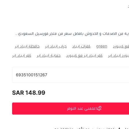
 حماية من الصدمات و الخدوش بافضل سعر من متجر فورسيل السعودي .
مع كيبورد
green
كفرات ايباد
جراب ايباد اير
حافظة ايباد اير
ورد ايباد اير
كفر ايباد اير مع كيبورد
حماية ايباد اير
كفر ايباد اير
6935100151267
148.99 SAR
اعلمني عند التوفر