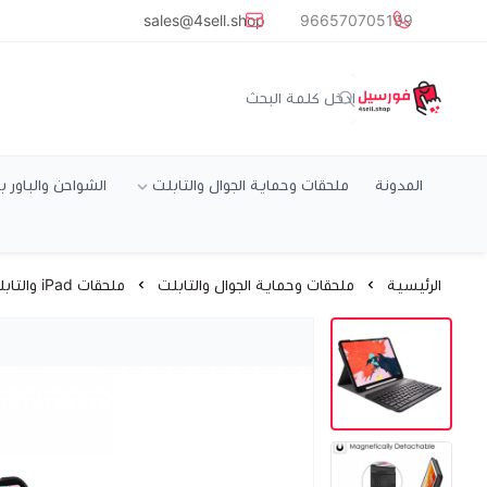
common.titles.skip_to_main_conten
sales@4sell.shop
966570705199
متجر فورسيل
المدونة
ملحقات وحماية الجوال والتابلت
الشواحن والباور ب
الرئيسية
ملحقات وحماية الجوال والتابلت
ملحقات iPad والتابلت