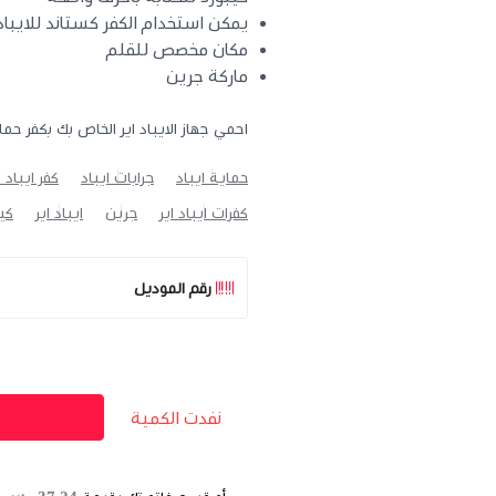
يمكن استخدام الكفر كستاند للايباد
مكان مخصص للقلم
ماركة جرين
احمي جهاز الايباد اير الخاص بك بكفر
حماية ايباد
جرابات ايباد
كفر ايباد 
كفرات ايباد اير
جرين
ايباد اير
كيب
رقم الموديل
نفدت الكمية