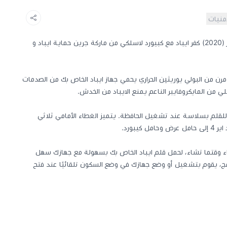
أمنيات
كفر ايباد اير مقاس 10.9 مناسب لإصدار (2020) كفر ايباد مع كبيورد لاسلكي من ماركة جرين حماية ايباد و
من البولي يوريثين الحراري يحمي جهاز ايباد الخاص بك من الصدمات
ي من المايكروفايبر الناعم يمنع الايباد من الخدش.
قلم بسلاسة عند تشغيل الحافظة. يتميز الغطاء الأمامي ثلاثي
يبورد.
ء وقتما تشاء، لحمل قلم ايباد الخاص بك بسهولة مع جهازك سهل
، يقوم بتشغيل أو وضع جهازك في وضع السكون تلقائيًا عند فتح