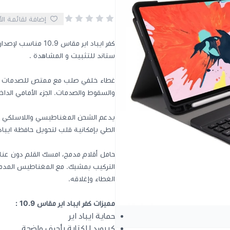
إضافة لقائمة ال
ستاند للتثبيت و المشاهدة .
غطاء خلفي صلب مع ممتص للصدمات مرن 
والسقوط والصدمات. الجزء الأمامي الداخل
يدعم الشحن المغناطيسي واللاسلكي لل
الطي بإمكانية قلب لتحويل حافظة ايباد اير 4 إلى حامل عرض وحامل ك
حامل أقلام مدمج، امسك القلم دون عنا
التركيب بمشبك. مع المغناطيس المدمج
الغطاء وإغلاقه.
مميزات كفر ايباد اير مقاس 10.9 :
حماية ايباد اير
كيبورد للكتابة بأحرف واضحة