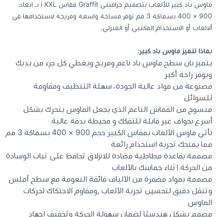
ماوس باد كبير للألعاب بتصميم جرافيتي Graffit مقاس i XXL بـ ابعاد
900 × 400 بسماكة 3 مم توفر مساحة واسعة ومريحة لاستخدامها في
كيبوردات
ألالعاب أو الاستخدام المكتبي أو المنزلي.
بماذا تتميز ماوس باد كبير:
الكابلات والمحولات
يتميز بان سطح ماوس باد ناعم ومريح ويغطي كل جزء من يديك
ويوفر راحة أكبر
شنط لابتوب - كمبيوتر
مصنوعة من مواد عالية الجودة، سهلة التنظيف ومقاومة
للسوائل
أجهزة الشبكة والراوترات
منسوج من القماش الناعم الذي يجعل الماوس يتحرك بشكل
أسرع بحواف غير قابلة للتفكك و مخيطة بدقة عالية
تأتي ماوس الألعاب بمقاس الكبير حجم 900 × 400 بسماكة 3 مم
وصلات الوسائط و موزع يو اس بي Hub
مما يمنحك تجربة استخدام رائعة
مصممة بقاعدة مطاطية مضادة للانزلاق تحافظ على ثبات الوسادة
من الحركة اثناء حماسك بالألعاب
مصممة بمواد مضفرة من الألياف فائقة النعومة مع سطح أملس
وتنقل دقيق لتحسين تجربة الألعاب ,ومقاوم الاحتكاك لحركات
الماوس
مصمم بشكل هندسيًا لضمان سهولة الحركة وتخفيف إجهاد