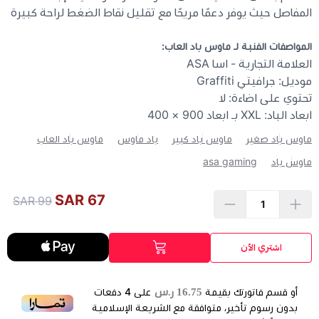
المفاصل حيث يوفر دعمًا مريحًا مع تقليل نقاط الضغط لراحة كبيرة
المواصفات الفنبة لـ ماوس باد العاب:
العلامة التجارية - اسا ASA
موديل: جرافيتي Graffiti
تحتوي على اضاءة: لا
ابعاد الباد: XXL بـ ابعاد 900 × 400
ماوس باد صغير
ماوس باد كبير
باد ماوس
ماوس باد العاب
ماوس باد
asa gaming
67 SAR
99 SAR
اشتري الآن
16.75 ر.س
أو قسم فاتورتك بقيمة
على
4
دفعات
بدون رسوم تأخير، متوافقة مع الشريعة الإسلامية