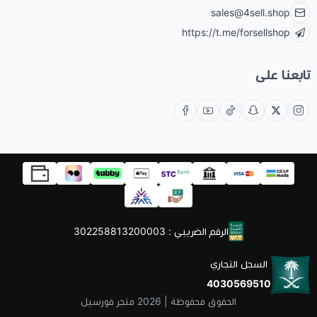
sales@4sell.shop
https://t.me/forsellshop
تابعنا على
الرقم الضريبي : 302258813200003
السجل التجاري
4030569510
الحقوق محفوظة | 2026
متجر فورسيل