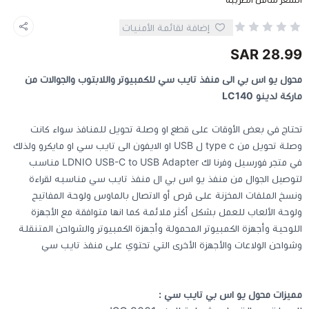
إضافة لقائمة الأمنيات
كيبوردات
28.99 SAR
الكابلات والمحولات
محول يو اس بي الى منفذ تايب سي للكمبيوتر واللابتوب والجوالات من
ماركة لدينو LC140
شنط لابتوب - كمبيوتر
تحتاج في بعض الأوقات على قطع او وصلة تحويل للمنافذ سواء كانت
وصلة تحويل من type c ل USB او الايفون الى تايب سي او مايكرو ولذلك
أجهزة الشبكة والراوترات
في متجر فورسيل وفرنا لك LDNIO USB-C to USB Adapter مناسب
لتوصيل الجوال من منفذ يو اس بي ال منفذ تايب سي مناسبه لقراءة
وصلات الوسائط و موزع يو اس بي Hub
ونسخ الملفات المخزنة على قرص أو الاتصال بالماوس ولوحة المفاتيح
ولوحة الألعاب للعمل بشكل أكثر ملائمة كما انها متوافقة مع الأجهزة
اللوحية وأجهزة الكمبيوتر المحمولة وأجهزة الكمبيوتر والشواحن المتنقلة
وشواحن الولاعات والأجهزة الأخرى التي تحتوي على منفذ تايب سي
مميزات محول يو اس بي تايب سي :