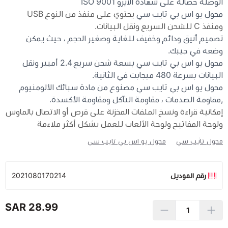
الوصلة حصالة على شهادة الايزو ISO 9001
محول يو اس بي تايب سي
يحتوي على منفذ من النوع USB
ومنفذ C للشحن السريع ونقل البيانات.
تصميم أنيق ودائم وخفيف للغاية وصغير الحجم ، حيث يمكن
وضعه في جيبك.
محول يو اس بي تايب سي بسعة شحن سريع 2.4 أمبير ونقل
البيانات بسرعة 480 ميجابت في الثانية.
محول يو اس بي تايب سي مصنوع من مادة سبائك الألومنيوم
,مقاومة الصدمات ، مقاومة التآكل ومقاومة الأكسدة.
إمكانية قراءة ونسخ الملفات المخزنة على قرص أو الاتصال بالماوس
ولوحة المفاتيح ولوحة الألعاب للعمل بشكل أكثر ملاءمة
محول تايب سي
محول يو اس بي تايب سي
رقم الموديل
2021080170214
28.99 SAR