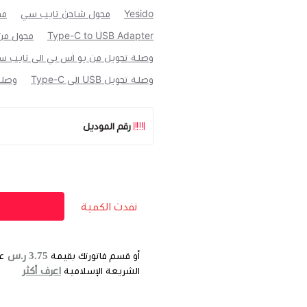
Yesido
محول شاحن تايب سي
مح
Type-C to USB Adapter
محول من
وصلة تحويل من يو اس بي الى تايب 
وصلة تحويل USB الى Type-C
وصلة
رقم الموديل
نفدت الكمية
3.75 ر.س
أو قسم فاتورتك بقيمة
ع
اعرف أكثر
الشريعة الإسلامية