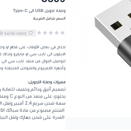
وصلة تحويل USB الى Type-C
السعر شامل الضريبة
إضافة لقائمة ال
لتوصيل الجوال من منفذ تايب سي الى من
وأجهزة الكمبيوتر والشواحن المتنقلة وشو
مميزات وصلة التحويل:
تصميم أنيق ودائم وخفيف للغاية 
يحتوي على منفذ من النوع C ومنفذ USB للشحن السريع ونقل البيانات.
سعة شحن سريع 2.4 أمبير ونقل البيانات بسرعة 480 ميجابت في الثانية.
المنتج مصنوع من مادة سبائك الألو
القدرة على شحن جهازك ونقل البيا