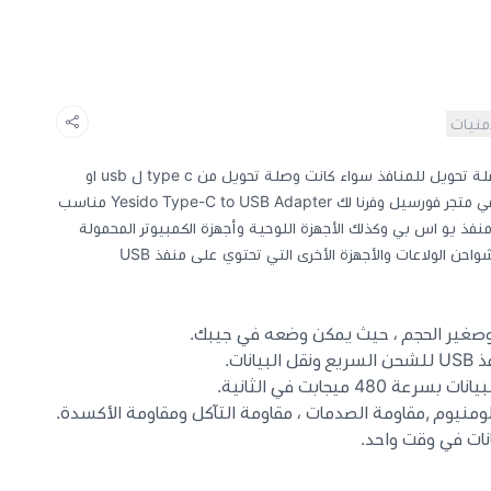
أمنيات
تحتاج في بعض الأوقات على قطع او وصلة تحويل للمنافذ سواء كانت وصلة تحويل من type c ل usb او
الايفون الى تايب سي او مايكرو ولذلك في متجر فورسيل وفرنا لك Yesido Type-C to USB Adapter مناسب
فذ يو اس بي وكذلك الأجهزة اللوحية وأجهزة الكمبيوتر المحمولة
احن الولاعات والأجهزة الأخرى التي تحتوي على منفذ USB
وصغير الحجم ، حيث يمكن وضعه في جيبك.
منيوم ,مقاومة الصدمات ، مقاومة التآكل ومقاومة الأكسدة.
نات في وقت واحد.