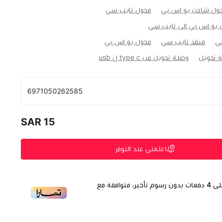
ول شاحن يو اس بي
محول تايب سي
 يو اس بي الى تايب سي
سي
منفذ تايب سي
محول يو اس بي
 تحويل
وصلة تحويل من type c ل usb
6971050262585
15 SAR
اعلمني عند التوفر
لى
4
دفعات بدون رسوم تأخير، متوافقة مع