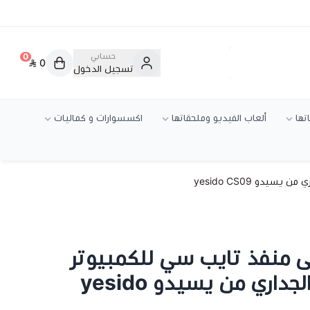
حسابي
0
0
تسجيل الدخول
تها
ألعاب الفيديو وملحقاتها
اكسسوارات و كماليات
دو yesido CS09
ى منفذ تايب سي للكمبيوتر
واللابتوب وشاحن الجداري من يسيدو yesido