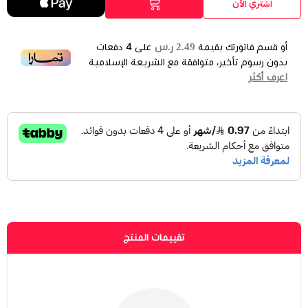
اشتري الآن
ابيض
احمر -عودي
اصفر
جيشي
2.49 ر.س
أو قسم فاتورتك بقيمة
على
4
دفعات
بدون رسوم تأخير، متوافقة مع الشريعة الإسلامية
اعرف أكثر
نفدت الكمية
اسود
تقييمات المنتج