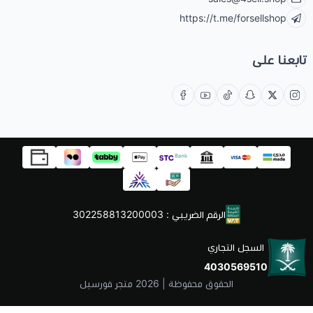
https://t.me/forsellshop
تابعنا على
الرقم الضريبي : 302258813200003
السجل التجاري
4030569510
الحقوق محفوظة | 2026
متجر فورسيل