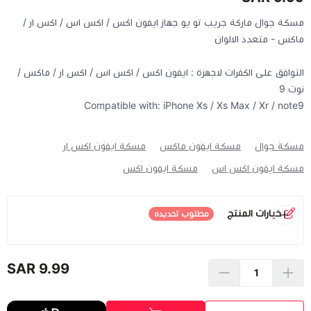
مسكة جوال ماركة جريب تو يو جهاز ايفون اكس / اكس اس / اكس ار /
كيبوردات
ماكس - متعدد الالوان
التوافق على الكفرات لاجهزة : ايفون اكس / اكس اس / اكس ار / ماكس /
الكابلات والمحولات
نوت 9
Compatible with: iPhone Xs / Xs Max / Xr / note9
شنط لابتوب - كمبيوتر
مسكة جوال
مسكة ايفون ماكس
مسكة ايفون اكس ار
أجهزة الشبكة والراوترات
مسكة ايفون اكس اس
مسكة ايفون اكس
وصلات الوسائط و موزع يو اس بي Hub
خيارات المنتج
مطلوب تحديده
اللون
*
9.99 SAR