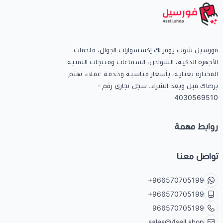
فورسيل شوب يوفر لك إكسسوارات الجوال، ملحقات
الأجهزة الذكية، الشواحن، السماعات ومنتجات التقنية
المختارة بعناية، بأسعار مناسبة وخدمة عملاء تهتم
برضاك قبل وبعد الشراء. سجل تجاري رقم -
4030569510
روابط مهمة
تواصل معنا
+966570705199
+966570705199
966570705199
sales@4sell.shop