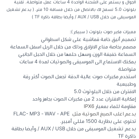
الجوال و يستمر على الشحنة الواحدة 4 ساعات عمل متواصلة. تقنية
بلوتوث 5.0 تسمح لك بالاتصال من خلال مسافة 10 متر. ( يدعم تشغيل
كيبوردات
الموسيقى من خلال AUX / USB / وأيضا بطاقة ذاكرة TF )
مميزات مكبر صوت بلوتوث ( سبيكر ):
الكابلات والمحولات
تصميم أنيق خامة قماشية على شكل اسطواني
مصمم بخاصة مناع الانزلاق وذلك من خلال الربل اسفل السماعة
شنط لابتوب - كمبيوتر
السماعة خفيفة الوزن وسهل حلمها من خلال الحبل الجانبي
يمكنك الاستماع الى الموسيقى والصوتيات لمدة 4 ساعات
أجهزة الشبكة والراوترات
متواصلة
استخدم مكبرات صوت عالية الدقة تجعل الصوت أكثر رقة
وطبيعية
وصلات الوسائط و موزع يو اس بي Hub
الاقتران من خلال البلوتوث 5.0
إمكانية الاقتران عدد 2 من مكبرات الصوت بجاهز واحد
مقاومة للماء بمعيار
IPX6
يدعم اغلب الصيغ الصوتية مثل
FLAC- MP3 - WAV - APE
تحتوي على بطارية 1500 مللي أمبير.
يدعم تشغيل الموسيقى من خلال AUX / USB / وأيضا بطاقة
ذاكرة TF