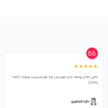
مافي كلام يوصف متجر فورسيل مره كويسييينن وزبونه دائمة
انا🫶🏻
داليا المطيري