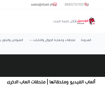
common.titles.skip_to_main_conten
sales@4sell.shop
966570705199
متجر فورسيل
المدونة
ملحقات وحماية الجوال والتابلت
الشواحن والباور ب
ألعاب الفيديو وملحقاتها | ملحقات العاب الاخرى