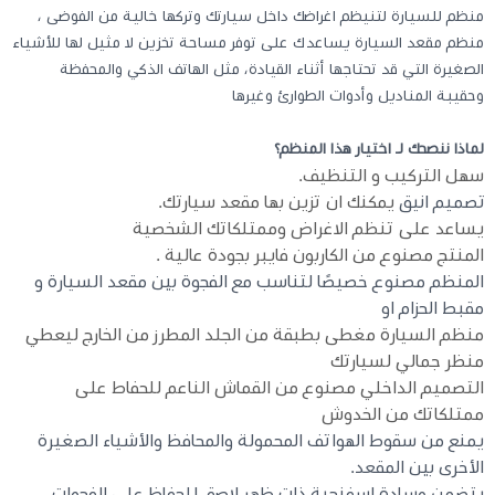
منظم للسيارة لتنيظم اغراضك داخل سيارتك وتركها خالية من الفوضى ،
منظم مقعد السيارة يساعدك على توفر مساحة تخزين لا مثيل لها للأشياء
كيبوردات
الصغيرة التي قد تحتاجها أثناء القيادة، مثل الهاتف الذكي والمحفظة
وحقيبة المناديل وأدوات الطوارئ وغيرها
الكابلات والمحولات
لماذا ننصحك لـ اختيار هذا المنظم؟
سهل التركيب و التنظيف.
شنط لابتوب - كمبيوتر
تصميم انيق
يمكنك ان تزين بها مقعد سيارتك.
يساعد على تنظم الاغراض وممتلكاتك الشخصية
أجهزة الشبكة والراوترات
المنتج مصنوع من الكاربون فايبر بجودة عالية .
المنظم مصنوع خصيصًا لتناسب مع الفجوة بين مقعد السيارة و
مقبط الحزام او
وصلات الوسائط و موزع يو اس بي Hub
منظم السيارة مغطى بطبقة من الجلد المطرز من الخارج ليعطي
منظر جمالي لسيارتك
التصميم الداخلي مصنوع من القماش الناعم للحفاط على
ممتلكاتك من الخدوش
يمنع من سقوط الهواتف المحمولة والمحافظ والأشياء الصغيرة
الأخرى بين المقعد.
يتضمن وسادة إسفنجية ذات ظهر لاصق للحفاظ على الفجوات