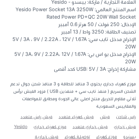
العلامة التجارية / ماركة: ييسدو - Yesido
اسم المنتج العالمي: Yesido Power Socket 13A 3250W
Rated Power PD+QC 20W Wall Socket
الإدخال: 250 فولت / 50 هرتز 0.6 أمبير
تصنيف الطاقة: 3250 واط / 13 أمبير
الإخراج مدخل تايب سي: 5V / 3A ، 9V / 2.22A ، 12V / 1.67A
20W
الإخراج مدخل يو اس بي: 5V / 3A، 9V / 2.22A، 12V / 1.67A
20W
مشاركة إخراج: USB: 5V / 3A كحد أقصى
موزع كهرباء جداري يحتوي 3 منافذ للطاقة و 3 منافذ شحن جوال تدعم
الشحن السريع ( منفذ تايب سي + منفذين USB ) مزود الفيش برأس
ثلاثي مقاوم للحريق منتج اصلي عالي الجودة ومطابق للمواصفات
والمقاييس السعودية
راس شاحن
فيش
فيش كهرباء متعدد
فيش راس متعدد
فيش جداري
فيش جداري متعدد
موزع كهرباء جداري
Yesido
يسيدو
موزع كهرباء
توصيلة كهرباء
فيش جدارية