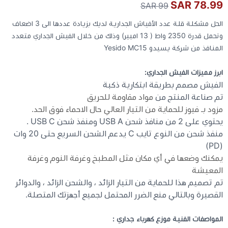
78.99 SAR
99 SAR
الحل مشكلة قلة عدد الأفياش الجدارية لديك بزيادة عددها الى 3 اضعاف
كيبوردات
وتحمل قدرة 2350 واط ( 13 امبير) وذلك من خلال الفيش الجداري متعدد
المنافذ من شركة يسيدو Yesido MC15
الكابلات والمحولات
ابرز مميزات الفيش الجداري:
شنط لابتوب - كمبيوتر
الفيش مصمم بطريقة ابتكارية ذكبة
تم صناعة المنتج من
مواد مقاومة للحريق
مزود بـ فيوز للحماية من التيار العالي حال الاحماء فوق الحد.
أجهزة الشبكة والراوترات
يحتوي على 2 من منافذ شحن USB A ومنفذ شحن USB C .
منفذ شحن من النوع تايب C يدعم الشحن السريع حتى 20 وات
وصلات الوسائط و موزع يو اس بي Hub
(PD)
يمكنك وضعها في أي مكان مثل المطبخ وغرفة النوم وغرفة
المعيشة
تم تصميم هذا للحماية من التيار الزائد ، والشحن الزائد ، والدوائر
القصيرة وبالتالي منع الضرر المحتمل لجميع أجهزتك المتصلة.
المواصفات الفنية موزع كهرباء جداري :