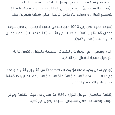
وصلة كيل شبكة - يستخدم لتوصيل اسلاك الشبكة وتطويلها .
【كيفية الاستخدام】: يعتبر موسع رابط الوحدة النمطية RJ45 مثاليًا
كيبوردات
لتوسيع اتصال Ethernet عن طريق توصيل كبلي شبكة قصيرين معًا.
[سرعة عالية تصل إلى 1000 ميجا بت في الثانية]: يمكن أن تصل سرعة
الكابلات والمحولات
موصل RJ45 إلى 1000 ميجا بت في الثانية (1.0 جيجابايت) ، قم بتوصيل
كابل شبكة Cat7 / Cat6.
شنط لابتوب - كمبيوتر
[آمن ومحمي]: مع الوصلات واللقطات المطلية بالنيكل ، تضمن قارنة
أجهزة الشبكة والراوترات
التوصيل حماية الاتصال من التآكل.
[توافق سهل وجودة عالية]: وحدات Ethernet من أنثى إلى أنثى متوافقة
وصلات الوسائط و موزع يو اس بي Hub
مع كابلات الشبكة Cat7 و Cat6 و Cat5i و Cat5 ، وقد اجتاز رابط RJ45
هذا معايير الأداء من الفئة 6.
[تكلفة مناسبة]: موصل اقتران RJ45 هذا فعال من حيث التكلفة ويوفر
الوقت والجهد من خلال استبدال الشبكة بطول غير كافٍ.