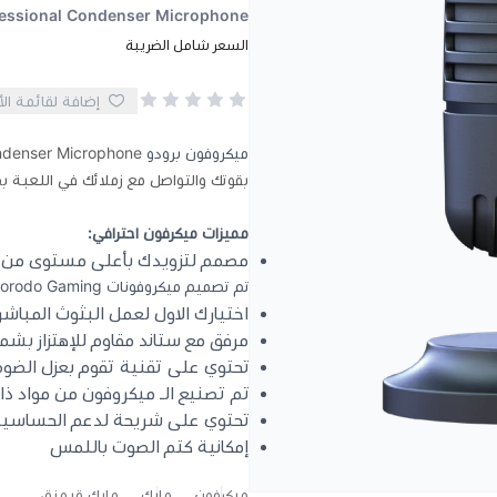
essional Condenser Microphone
السعر شامل الضريبة
إضافة لقائمة ال
ميكروفون برودو
بقوتك والتواصل مع زملائك في اللعبة 
مميزات ميكرفون احترافي:
مصمم لتزويدك بأعلى مستوى من ج
تم تصميم ميكروفونات Porodo Gaming لتزويدك بأعلى مستوى من جودة الصوت والوظائف.
اختيارك الاول لعمل البثوث المباشرة
مرفق مع ستاند مقاوم للإهتزاز ب
تحتوي على تقنية تقوم بعزل الضوض
تم تصنيع الـ ميكروفون من مواد ذا
تحتوي على شريحة لدعم الحساسية
إمكانية كتم الصوت باللمس
ميكرفون
مايك
مايك قيمنق