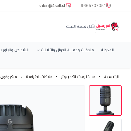
common.titles.skip_to_main_conten
sales@4sell.shop
966570705199
متجر فورسيل
المدونة
ملحقات وحماية الجوال والتابلت
الشواحن والباور ب
الرئيسية
مستلزمات الكمبيوتر
مايكات احترافية
ميكروفون ل