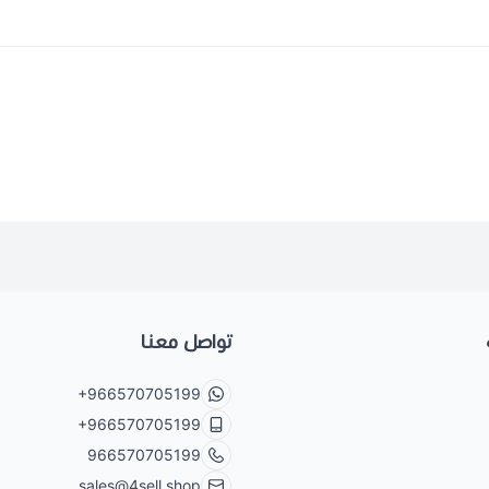
تواصل معنا
+966570705199
+966570705199
966570705199
sales@4sell.shop