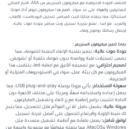
اكتشف الجودة الاحترافية مع ميكروفون الستريمر من ASA، الخيار المثالي
للمحترفين والهواة على حد سواء. صُمم هذا ميكروفون ليوفر أداءً صوتيًا
كيبوردات
استثنائيًا، مما يجعله مثاليًا للبث المباشر، تسجيل البودكاست، الألعاب،
والمزيد. مع اسا ، تمتع بتجربة تسجيل وبث مباشر بجودة صوت عالية،
لإيصال رسالتك بوضوح ونقاء.
الكابلات والمحولات
بماذا تتميز ميكروفون الستريمر :
شنط لابتوب - كمبيوتر
جودة صوت عالية:
يتميز بتقنية الإلغاء النشط للضوضاء، مما
يضمن تسجيلات نقية وواضحة بدون ضوضاء خلفية أو تشويش.
أجهزة الشبكة والراوترات
تصميم احترافي:
مع تصميمه الأنيق مع اضافة led، يتناسب هذا
الميكروفون مع كل بيئة عمل، سواء في الاستوديوهات المنزلية أو
المحترفة.
وصلات الوسائط و موزع يو اس بي Hub
سهولة الاستخدام
: يأتي مزودًا بوصلة USB plug-and-play، مما
يجعل إعداده واستخدامه سهلًا ومريحًا على مختلف الأجهزة دون
الحاجة لتثبيت برامج إضافية مع زر الغاء وتشغيل المايكرفون.
مرونة عالية:
يشمل حامل ثلاثي القوائم قابل للتعديل، مما يتيح
لك ضبط الزاوية والارتفاع للحصول على أفضل تجربة تسجيل.
توافق شامل:
يعمل بكفاءة مع أنظمة تشغيل متعددة مثل
Windows وMacOS، مما يجعله متوافقًا مع مجموعة واسعة من