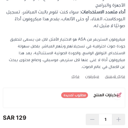
الأجهزة والبرامج.
أداء متعدد الاستخدامات
: سواء كنت تقوم بالبث المباشر، تسجيل
البودكاست، الغناء، أو حتى الألعاب، يقدم هذا ميكروفون أداءً
صوتيًا لا مثيل له.
ميكروفون الستريمر من ASA هو الاختيار الأمثل لكل من يسعى لتحقيق
جودة صوت احترافية في تسجيلاتهم وبثهم المباشر. بفضل سهولة
الاستخدام، التوافق الواسع، والجودة الصوتية الاستثنائية، يعد هذا
ميكروفون أداة لا غنى عنها لكل ستريمر، موسيقي، وصانع محتوى يبحث
عن الكمال في عالم الصوت.
مايك قيمنق
ميكرفون
مايك
خيارات المنتج
مطلوب تحديده
اللون
*
129 SAR