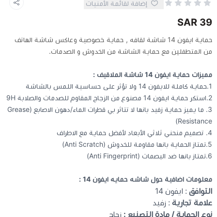
إضافة لقائمة الأمنيات
39 SAR
كيبوردات
حماية ايفون 14 شاشة لقافه , حماية خصوصية وعاكس شاشة الهاتف
من المتطفلين مع حماية الشاشة من الخدوش و الصدمات.
الكابلات والمحولات
مميزات حماية ايفون 14 شاشة الملاقيف :
شنط لابتوب - كمبيوتر
1.حماية كاملة للايفون 14 ولا تؤثر على حساسية اللمس بالشاشة
2.استكر حماية ايفون 14 مصنوع من الزجاج المقاوم للصدمات والصلابة 9H
أجهزة الشبكة والراوترات
3. ما يميز حماية زفيد بانها لا تتاثر بي قطرات الماء/دهون الاصابع (Grease
Resistance)
4. تصميم منحني ثلاثي الأبعاد لأفضل حماية مع الاطراف
وصلات الوسائط و موزع يو اس بي Hub
5.تمتاز الحماية بانها مقاومة للخدوش (Anti Scratch)
6.تمتاز بانها ضد البصمات (Anti Fingerprint)
معلومات اضافية حول شاشه حمايه ايفون 14 :
التوافق
: ايفون 14
علامة تجارية
: زفيد
نوع الحماية / مادة التصنيع :
زجاج