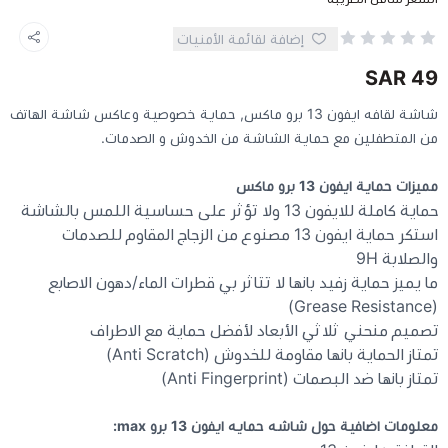
إضافة لقائمة الأمنيات
كيبوردات
49 SAR
الكابلات والمحولات
شاشة لقافه ايفون 13 برو ماكس, حماية خصوصية وعاكس شاشة الهاتف
من المتطفلين مع حماية الشاشة من الخدوش و الصدمات.
شنط لابتوب - كمبيوتر
مميزات حماية ايفون 13 برو ماكس
حماية كاملة للايفون 13 ولا تؤثر على حساسية اللمس بالشاشة
أجهزة الشبكة والراوترات
استكر حماية ايفون 13 مصنوع من الزجاج المقاوم للصدمات
والصلابة 9H
وصلات الوسائط و موزع يو اس بي Hub
ما يميز حماية زفيد بانها لا تتاثر بي قطرات الماء/دهون الاصابع
(Grease Resistance)
تصميم منحني ثلاثي الأبعاد لأفضل حماية مع الاطراف
تمتاز الحماية بانها مقاومة للخدوش (Anti Scratch)
تمتاز بانها ضد البصمات (Anti Fingerprint)
معلومات اضافية حول شاشه حمايه ايفون 13 برو max: