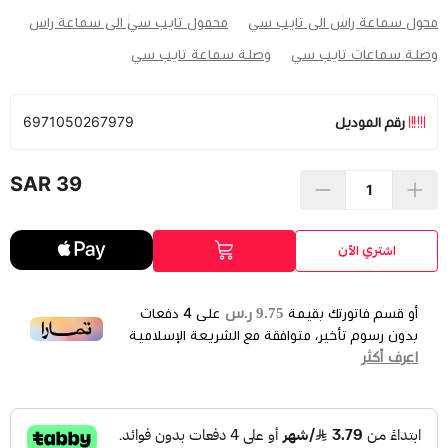
محول سماعة راس الى تايب سي
محمول تايب سي الى سماعة راس
وصلة سماعات تايب سي
وصلة سماعة تايب سي
رقم الموديل
6971050267979
39 SAR
اشتري الآن
9.75 ر.س
أو قسم فاتورتك بقيمة
على
4
دفعات
بدون رسوم تأخير، متوافقة مع الشريعة الإسلامية
اعرف أكثر