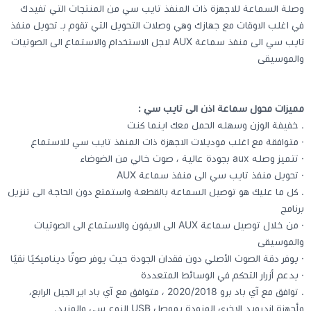
وصلة السماعة للاجهزة ذات المنفذ تايب سي من المنتجات التي تفيدك
في اغلب الاوقات مع جهازك وهي وصلات التحويل التي تقوم بـ تحويل منفذ
كيبوردات
تايب سي الى منفذ سماعة AUX لاجل الاستخدام والاستماع الى الصوتيات
والموسيقى
الكابلات والمحولات
مميزات محول سماعة اذن الى تايب سي :
شنط لابتوب - كمبيوتر
. خفيفة الوزن وسهله الحمل معك اينما كنت
· متوافقة مع اغلب موديلات الاجهزة ذات المنفذ تايب سي للاستماع
أجهزة الشبكة والراوترات
· تتميز وصله aux بجودة عالية ، صوت خالي من الضوضاء
· تحويل منفذ تايب سي الى منفذ سماعة AUX
. كل ما عليك هو توصيل السماعة بالقطعة واستمتع دون الحاجة الى تنزيل
وصلات الوسائط و موزع يو اس بي Hub
برنامج
· من خلال توصيل سماعة AUX الى الايفون والاستماع الى الصوتيات
والموسيقى
· يوفر دقة الصوت الأصلي دون فقدان الجودة حيث يوفر صوتًا ديناميكيًا نقيًا
· يدعم أزرار التحكم في الوسائط المتعددة
. توافق مع آي باد برو 2020/2018 ، متوافق مع آي باد اير الجيل الرابع،
وأجهزة اندرويد الاخرى المزودة بموصل USB النوع سي والمزيد.