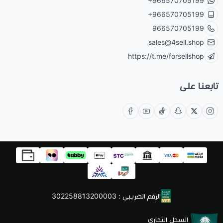
+966570705199
+966570705199
966570705199
sales@4sell.shop
https://t.me/forsellshop
تابعنا على
الرقم الضريبي : 302258813200003
السجل التجاري