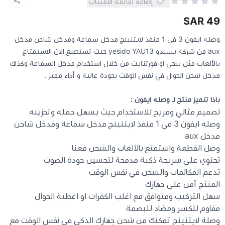
إضافة لقائمة الأمنيات
49 SAR
كيبوردات
وصله ايفون 3 في 1 منفذ لايتنينج مدخل سماعة ومدخل شاحن مدخل
aux من شركة يسيدو yesido YAU13 حيث تستطيع الان الاستمتاع
الكابلات والمحولات
بالألعاب مثل ببجي او فورتنايت من خلال استخدام مدخل السماعة وكذلك
مدخل شحن الجوال في نفس الوقت بجودة عالية و أداء مميز .
شنط لابتوب - كمبيوتر
باذا تتميز منتج لـ وصله ايفون :
أجهزة الشبكة والراوترات
تصميم مثالي ومريح للاستخدام حيث يسهل حمله وتخزينه
وصله ايفون 3 في 1 منفذ لايتنينج مدخل سماعة ومدخل شاحن
مدخل aux
وصلات الوسائط و موزع يو اس بي Hub
وصل القطعة واستمتع بالألعاب والشحن معنا
تحتوي على شريحة ذكية مدمجة لتحسين جودة الصوت
تدعم المكالمات والشحن في نفس الوقت
المنتج آمن على جهازك
سهل التركيب ومتوافق مع اغلب الكفرات او اغطية الجوال
مقاوم للكسر ومضاد للبصمة
وصلة لايتنينج تمكنك من شحن جهازك الذكي في نفس الوقت مع