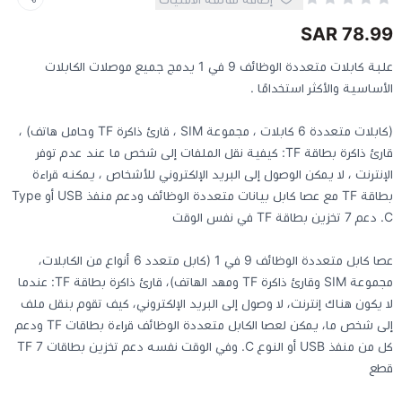
78.99 SAR
كيبوردات
علبة كابلات متعددة الوظائف 9 في 1 يدمج جميع موصلات الكابلات
الأساسية والأكثر استخدامًا .
الكابلات والمحولات
(كابلات متعددة 6 كابلات ، مجموعة SIM ، قارئ ذاكرة TF وحامل هاتف) ،
شنط لابتوب - كمبيوتر
قارئ ذاكرة بطاقة TF: كيفية نقل الملفات إلى شخص ما عند عدم توفر
الإنترنت ، لا يمكن الوصول إلى البريد الإلكتروني للأشخاص ، يمكنه قراءة
بطاقة TF مع عصا كابل بيانات متعددة الوظائف ودعم منفذ USB أو Type
أجهزة الشبكة والراوترات
C. دعم 7 تخزين بطاقة TF في نفس الوقت
وصلات الوسائط و موزع يو اس بي Hub
عصا كابل متعددة الوظائف 9 في 1 (كابل متعدد 6 أنواع من الكابلات،
مجموعة SIM وقارئ ذاكرة TF ومهد الهاتف)، قارئ ذاكرة بطاقة TF: عندما
لا يكون هناك إنترنت، لا وصول إلى البريد الإلكتروني، كيف تقوم بنقل ملف
إلى شخص ما، يمكن لعصا الكابل متعددة الوظائف قراءة بطاقات TF ودعم
كل من منفذ USB أو النوع C. وفي الوقت نفسه دعم تخزين بطاقات TF 7
قطع