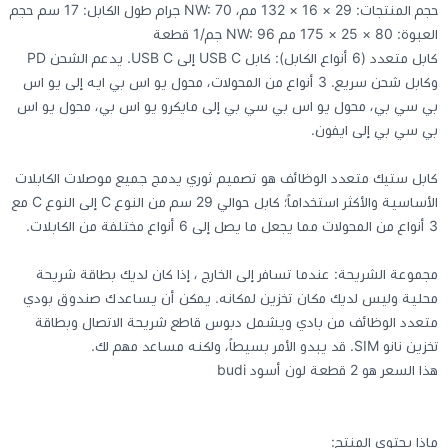
حجم المنتجات: 29 × 16 × 132 مم، NW: 70 جرام طول الكابل: 17 سم حجم
العبوة: 80 × 25 × 175 مم NW: 96 جم/1 قطعة
كابل متعدد (6 أنواع الكابل): كابل USB C إلى USB C. يدعم الشحن PD
وكابل شحن سريع. 3 أنواع من المحولات، محول يو اس بي ايه إلى يو اس
بي سي بي، محول يو اس بي سي بي إلى مايكرو يو اس بي، محول يو اس
بي سي بي إلى ايفون.
كابل ستيك متعدد الوظائف هو تصميم ثوري يدمج جميع موصلات الكابلات
الأساسية والأكثر استخداماً؛ كابل حوالي 29 سم من النوع C إلى النوع C مع
3 أنواع من المحولات مما يجعل ما يصل إلى 6 أنواع مختلفة من الكابلات.
مجموعة الشريحة: عندما تسافر إلى الخارج ، إذا كان لديك بطاقة شريحة
محلية وليس لديك مكان تخزين لمكانه. يمكن أن يساعدك صندوق بودي
متعدد الوظائف من بادي ويشمل دبوس قاطع شريحة الاتصال وبطاقة
تخزين نانو SIM. قد يبدو الأمر بسيطاً، ولكنه مساعد مهم لك.
هذا السعر هو 2 قطعة لون أسود budi
ماذا يحتوي المنتج: