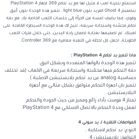
استمتع بتجربة لعب لا مثيل لها مع يد تحكم 369 لجهاز PlayStation 4
بتصميم Ghost 4 الفريد بلون light blue . تتميز هذه الوحدة بلون أنيق
كيبوردات
وقوي، مما يضيف لمسة من الجرأة إلى جلسات اللعب الخاصة بك. مع دقة
تحكم محسّنة واستجابة سريعة، تتيح لك هذه الوحدة السيطرة الكاملة على
لعبتك. تم تصميمها بعناية لضمان راحة اليدين، حتى خلال فترات اللعب
الكابلات والمحولات
الطويلة. اجعل كل لحظة في اللعبة مغامرة مع 369 Controller.
شنط لابتوب - كمبيوتر
ماذا تتميز يد تحكم PlayStation 4 :
تتميز هذه الوحدة بالوانها المتعدده وبشكل انيق.
أجهزة الشبكة والراوترات
دقة التحكم فيها محسّنة واستجابة سريعة في الالعاب (قد تختلف
حساسية analog عن يد تحكم بلايستيشن الاصلية )
تتميز بان اجهزة التحكم متوافق بشكل مثالي مع أجهزة
وصلات الوسائط و موزع يو اس بي Hub
البلايستيشن
تمتاز 4 قوست بأداء رائع ومميز من حيث الجودة والتحكم
تعمل وحدة التحكم بالاتصال الاسلكي مع PlayStation 4
المواصفات التقنية لـ يد سوني 4
النوع: يد تحكم لاسلكية .
التوافق: بلايستيشن 4