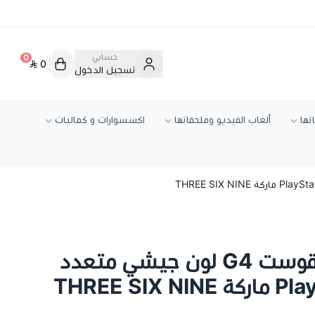
حسابي
0
0
تسجيل الدخول
تها
ألعاب الفيديو وملحقاتها
اكسسوارات و كماليات
يد بلايستيشن 4 قوست G4 لون جيشي متعدد