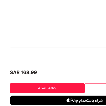
168.99 SAR
ازرق جيشي
احمر جيشي
اخضر جيشي
اسود جيشي
إضافة للسلة