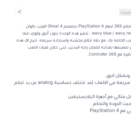
أمنيات
استمتع بتجربة لعب لا مثيل لها مع يد تحكم 369 لجهاز PlayStation 4 بتصميم Ghost 4 الفريد بالوان
جيشيwavy blue / wavy red / wavy black / wavy green . تتميز هذه الوحدة بلون أنيق وقوي، مما
ب الخاصة بك. مع دقة تحكم محسّنة واستجابة سريعة، تتيح لك هذه
 تصميمها بعناية لضمان راحة اليدين، حتى خلال فترات اللعب
Controlle.
 وبشكل انيق.
دقة التحكم فيها محسّنة واستجابة سريعة في الالعاب (قد تختلف حساسية analog عن يد تحكم
كل مثالي مع أجهزة البلايستيشن
PlaySta