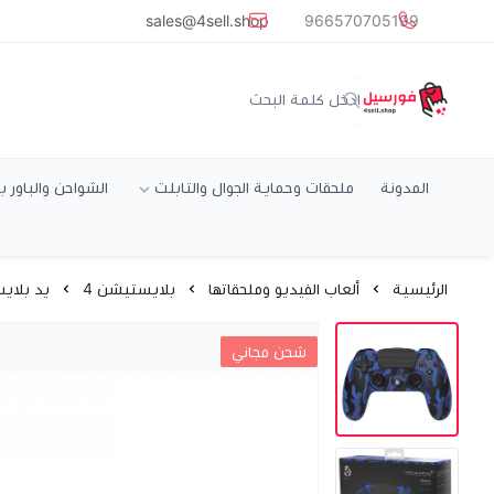
common.titles.skip_to_main_conten
sales@4sell.shop
966570705199
متجر فورسيل
المدونة
ملحقات وحماية الجوال والتابلت
الشواحن والباور ب
الرئيسية
ألعاب الفيديو وملحقاتها
بلايستيشن 4
يد بلاي
شحن مجاني