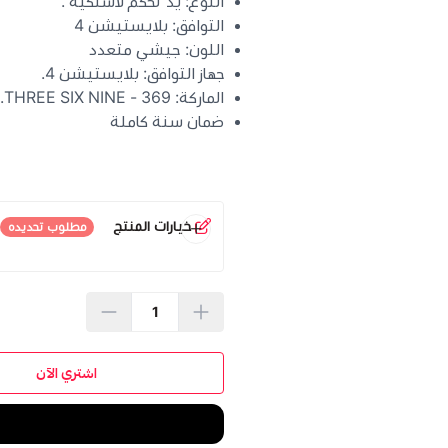
النوع: يد تحكم لاسلكية .
التوافق: بلايستيشن 4
اللون: جيشي متعدد
جهاز التوافق: بلايستيشن 4.
الماركة: THREE SIX NINE - 369.
ضمان سنة كاملة
خيارات المنتج
مطلوب تحديده
اللون
*
اشتري الآن