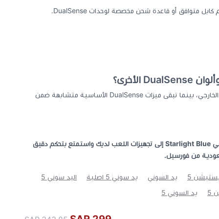
D الأخرى؟
الاختلاف الأساسي في اللون والتصميم الخارجي، بينما تبقى ميزات DualSense الأساسية متشابهة ضمن
أضف يد سوني 5 DualSense أزرق نجمي Starlight Blue إلى تجهيزات اللعب لديك واستمتع بتحكم دقيق
سعودية من فورسيل.
يستيشن 5
يد السوني
يد سوني 5 اصلية
اليد سوني 5
 5
يد السوني 5