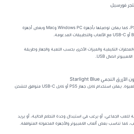
جر فورسيل
صُممت يد DualSense أساسًا لجهاز PS5، كما يمكن توصيلها بأجهزة Windows PC وMac وبعض أجهزة
لمحفزات التكيفية والميزات الأخرى بحسب اللعبة والجهاز وطريقة
بيوتر اتصال USB.
كابل USB-C غير مرفق داخل العبوة. يمكن استخدام كابل جهاز PS5 أو كابل USB-C متوافق للشحن
 يبحث عن يد سوني 5 إضافية للعب الجماعي، أو يرغب في استبدال وحدة التحكم الحالية، أو يريد
للعب، كما تناسب بعض ألعاب الكمبيوتر والأجهزة المحمولة المتوافقة.