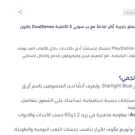
أمنيات
أضف لونًا مميزًا إلى إعدادات اللعب واستمتع بتجربة أكثر تفاعلاً مع يد سوني 5 الأصلية DualSense باللون
صُممت وحدة التحكم اللاسلكية لجهاز PlayStation 5 لتمنحك إحساسًا أدق بالأحداث داخل الألعاب المدعومة،
حفزات التكيفية، مع تصميم مريح وميكروفون مدمج واتصال لاسلكي
اللون الرسمي Starlight Blue، ويُعرف أيضًا لدى المتسوقين باسم أزرق
ستجابات حسية ديناميكية تساعدك على الشعور بتفاصيل
فقة.
مقاومة متغيرة في زري L2 وR2 حسب الأحداث والأدوات
توزيع مألوف للأزرار يناسب جلسات اللعب اليومية والطويلة.