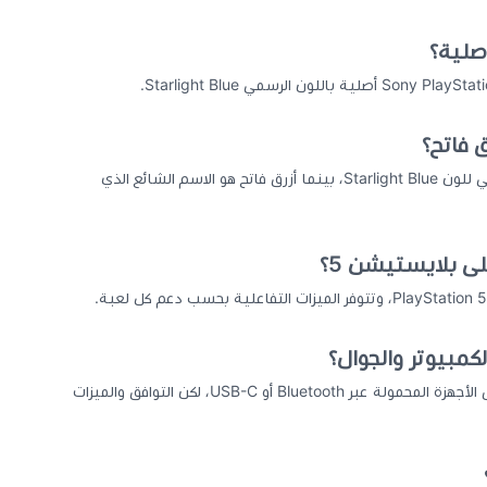
 فاتح؟
نعم، أزرق نجمي هو الاسم العربي الرسمي للون Starlight Blue، بينما أزرق فاتح هو الاسم الشائع الذي
يمكن توصيلها بأجهزة PC وMac وبعض الأجهزة المحمولة عبر Bluetooth أو USB-C، لكن التوافق والميزات