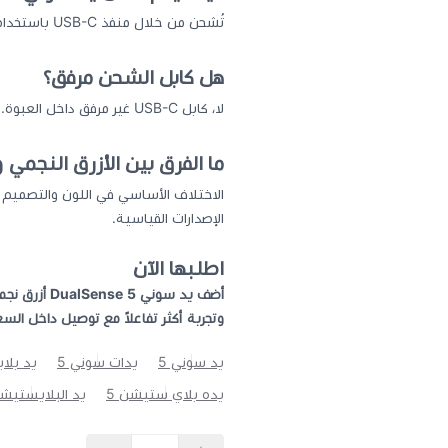
تُشحن من خلال منفذ USB-C باستخدام كابل متوافق أو قاعدة شحن مخصصة لوحدات DualSense.
هل كابل الشحن مرفق؟
لا، كابل USB-C غير مرفق داخل العبوة.
ما الفرق بين الأزرق النجمي وألوان ualSense
الإصدارات القياسية.
اطلبها الآن
وتجربة أكثر تفاعلاً مع توصيل داخل ال
يد سوني 5
يدات سوني 5
يد بلا
يده بلاي ستيشن 5
يد البلايستيشن