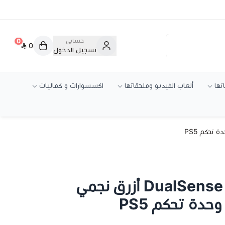
حسابي
0
0
تسجيل الدخول
تها
ألعاب الفيديو وملحقاتها
اكسسوارات و كماليات
يد سوني 5 أصلية DualSense أزرق نجمي