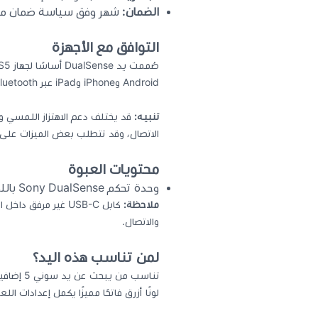
الضمان:
شهر وفق سياسة ضمان مت
التوافق مع الأجهزة
Android وiPhone وiPad عبر Bluetooth أو USB-C مع الألعاب والتطبيقات المدعومة.
تنبيه:
قد يختلف دعم الاهتزاز اللمسي وا
الاتصال، وقد تتطلب بعض الميزات على الكم
محتويات العبوة
وحدة تحكم Sony DualSense باللون الأزرق النجمي Starlight Blue
ملاحظة:
والاتصال.
لمن تناسب هذه اليد؟
تناسب من
لونًا أزرق فاتحًا مميزًا يكمل إعدادات ا