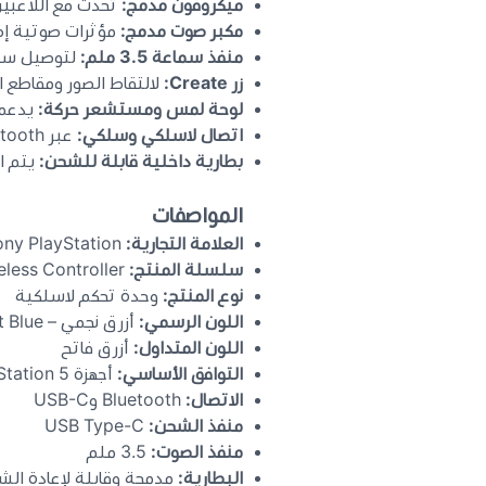
ميكروفون مدمج:
تحدث مع اللاعبي
مكبر صوت مدمج:
مؤثرات صوتية إضا
منفذ سماعة 3.5 ملم:
لتوصيل سما
زر Create:
لالتقاط الصور ومقاطع ال
لوحة لمس ومستشعر حركة:
يدعما
اتصال لاسلكي وسلكي:
عبر Bluetooth أو كابل USB-C مع الأجهزة المدعومة.
بطارية داخلية قابلة للشحن:
يتم الش
المواصفات
العلامة التجارية:
Sony PlayStation
سلسلة المنتج:
DualSense Wireless Controller
نوع المنتج:
وحدة تحكم لاسلكية
اللون الرسمي:
أزرق نجمي – Starlight Blue
اللون المتداول:
أزرق فاتح
التوافق الأساسي:
أجهزة PlayStation 5
الاتصال:
Bluetooth وUSB-C
منفذ الشحن:
USB Type-C
منفذ الصوت:
3.5 ملم
البطارية:
مدمجة وقابلة لإعادة ال