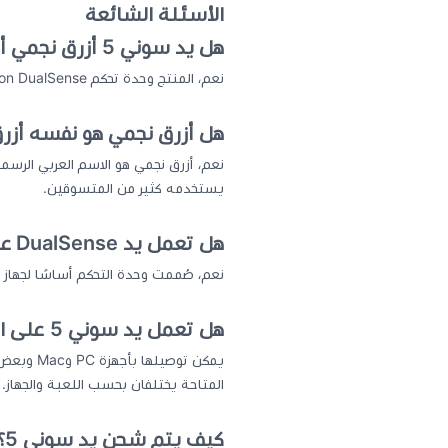
الأسئلة الشائعة
هل يد سوني 5 أزرق نجمي أصلية؟
نعم، المنتج وحدة تحكم Sony PlayStation DualSense أصلية باللون الرسمي Starlight Blue.
هل أزرق نجمي هو نفسه أزرق
يستخدمه كثير من المتسوقين.
هل تعمل يد DualSense على بلايستيشن 5؟
نعم، صُممت وحدة التحكم أساسًا لجهاز PlayStation 5، وتتوفر الميزات التفاعلية بحسب دعم كل لعبة.
هل تعمل يد سوني 5 على الكمبيوتر والجوال؟
المتاحة يختلفان بحسب اللعبة والجهاز.
كيف يتم شحن يد سوني 5؟