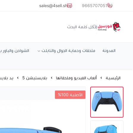
common.titles.skip_to_main_conten
sales@4sell.shop
966570705199
متجر فورسيل
المدونة
ملحقات وحماية الجوال والتابلت
الشواحن والباور ب
الرئيسية
ألعاب الفيديو وملحقاتها
بلايستيشن 5
يد بلاي
الأصلية 100%