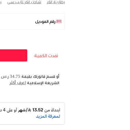
بطارية انكر
شاحن انكر تايب سي
با
رقم الموديل
نفدت الكمية
34.75 ر.س
أو قسم فاتورتك بقيمة
ع
اعرف أكثر
الشريعة الإسلامية