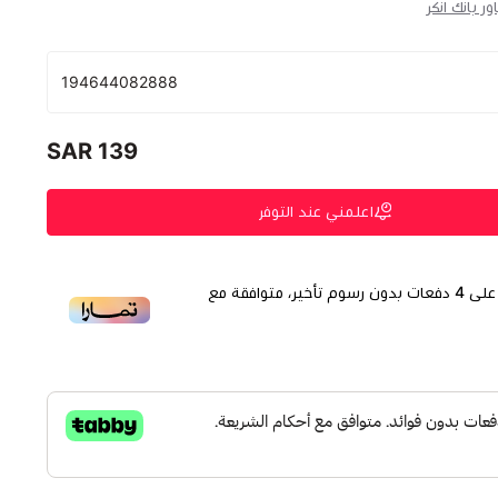
ور بانك انكر
194644082888
139 SAR
اعلمني عند التوفر
لى
4
دفعات بدون رسوم تأخير، متوافقة مع