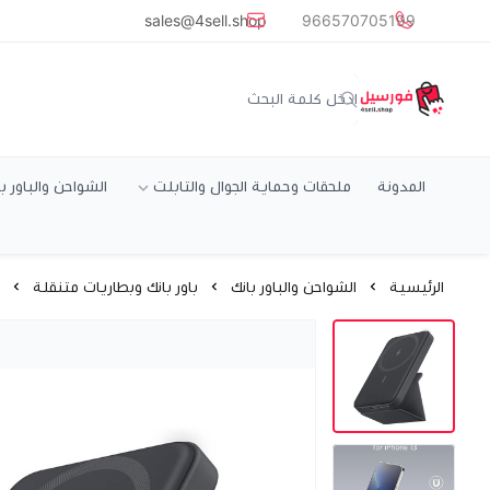
common.titles.skip_to_main_conten
sales@4sell.shop
966570705199
متجر فورسيل
المدونة
ملحقات وحماية الجوال والتابلت
الشواحن والباور ب
الرئيسية
الشواحن والباور بانك
باور بانك وبطاريات متنقلة