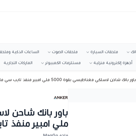
انك
ملحقات السيارة
ملحقات الصوت
الساعات الذكية وملحقا
أجهزة إلكترونية منزلية
مستلزمات الكمبيوتر
الماركات التجارية
باور بانك شاحن لاسلكي مغناطيسي بقوة 5000 ملي امبير منفذ تايب سي ماركة انكر 622
ملي امبير منفذ تايب
ماجو MagGo