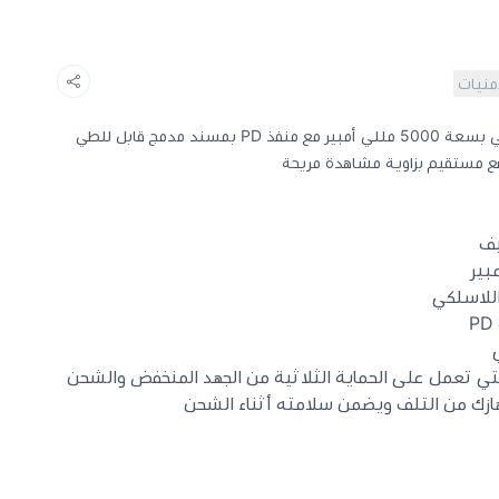
أمنيات
يتميز شاحن انكر المغناطيسي اللاسلكي بسعة 5000 مللي أمبير مع منفذ PD بمسند مدمج قابل للطي
يف
اللاسلكي
 بنظام أمان MultiProtect والتي تعمل على الحماية الثلاثية من الجهد المنخفض والشحن
ي جهازك من التلف ويضمن سلامته أثناء الشحن