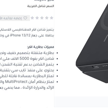
السعر شامل الضريبة
إضافة لقائمة ال
يحافظ على جهاز iPhone 13/12 في وضع مستقيم بزاوية مشاهدة مريحة
مميزات بطارية انكر:
بطارية متنقلة بتصميم خفيف ونح
شاحن انكر بقوة 5000 الالف ملي امبير
يتميز الشاحن بدعم تقنية الشحن 
يحتوي على منفذ تايب سي بتقنية PD
تمتاز البطارية بمساندة قابلة للطي
تمتاز
الزائد والحرارة الزائدة ، مما يحم