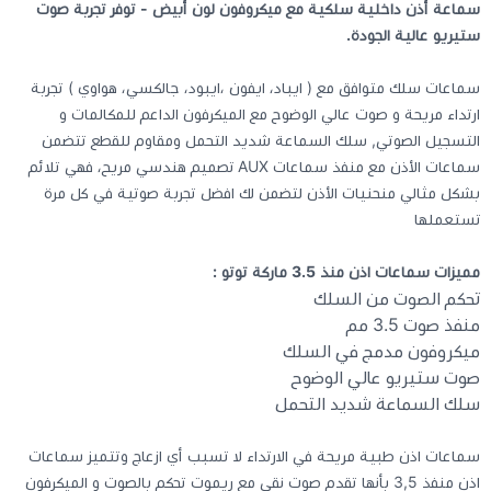
سماعة أذن داخلية سلكية مع ميكروفون لون أبيض - توفر تجربة صوت
ستيريو عالية الجودة.
كيبوردات
سماعات سلك متوافق مع ( ايباد، ايفون ،ايبود، جالكسي، هواوي ) تجربة
ارتداء مريحة و صوت عالي الوضوح مع الميكرفون الداعم للمكالمات و
الكابلات والمحولات
التسجيل الصوتي, سلك السماعة شديد التحمل ومقاوم للقطع تتضمن
سماعات الأذن مع منفذ سماعات AUX تصميم هندسي مريح، فهي تلائم
شنط لابتوب - كمبيوتر
بشكل مثالي منحنيات الأذن لتضمن لك افضل تجربة صوتية في كل مرة
تستعملها
أجهزة الشبكة والراوترات
مميزات سماعات اذن منذ 3.5 ماركة توتو :
تحكم الصوت من السلك
وصلات الوسائط و موزع يو اس بي Hub
منفذ صوت 3.5 مم
ميكروفون مدمج في السلك
صوت ستيريو عالي الوضوح
سلك السماعة شديد التحمل
سماعات اذن طبية مريحة في الارتداء لا تسبب أي ازعاج وتتميز سماعات
اذن منفذ 3,5 بأنها تقدم صوت نقي مع ريموت تحكم بالصوت و الميكرفون