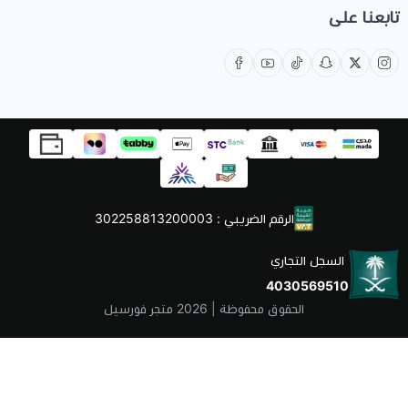
تابعنا على
الرقم الضريبي : 302258813200003
السجل التجاري
4030569510
الحقوق محفوظة | 2026
متجر فورسيل