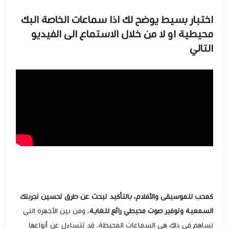
اختبار بسيط يوضح لك اذا سماعات الخاصة البك
كيبوردات
محيطية او لا من خلال الاستماع الى الفيديو
التالي
الكابلات والمحولات
شنط لابتوب - كمبيوتر
أجهزة الشبكة والراوترات
وصلات الوسائط و موزع يو اس بي Hub
كمحب للموسيقى والأفلام، بالتأكيد تبحث عن طرق تحسين تجربتك
السمعية وتوفير صوت محيطي رائع للغاية
، ومن بين الأجهزة التي
تساهم في ذلك هي السماعات المحيطة. قد تتساءل عن أنواعها