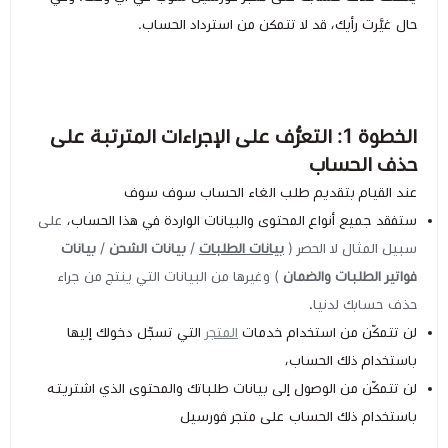
حال غيَّرت رأيك، قد لا تتمكن من استرداد الحساب.
كيبوردات
الكابلات والمحولات
الخطوة 1: التعرُّف على الإجراءات المترتبة على
حذف الحساب
شنط لابتوب - كمبيوتر
عند القيام بتقديم طلب الغاء الحساب سوف سوف
أجهزة الشبكة والراوترات
ستفقد جميع أنواع المحتوى والبيانات الواردة في هذا الحساب،
على
سبيل المثال لا الحصر (
بيانات الطلبات
/
بيانات الشحن
/
بيانات
فواتير الطلبات والضمان
) وغيرها من البيانات التي ينتج من جراء
وصلات الوسائط و موزع يو اس بي Hub
حذف حسابك لدنيا
.
لن تتمكّن من استخدام خدمات
المتجر
التي تسجّل دخولك إليها
باستخدام ذلك الحساب،
لن تتمكّن من الوصول إلى بيانات طلباتك والمحتوى الذي اشتريته
باستخدام ذلك الحساب على متجر فورسيل