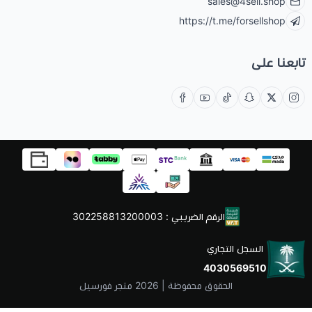
sales@4sell.shop
https://t.me/forsellshop
تابعنا على
الرقم الضريبي : 302258813200003
السجل التجاري
4030569510
الحقوق محفوظة | 2026
متجر فورسيل