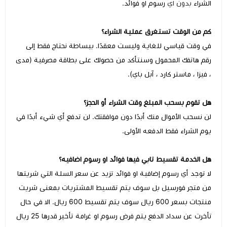
الشراء
بدون اي
رسوم او فوائد.
كم من الوقت تستغرق عملية الشراء؟
في وقت قياسي للغاية وليست معقدًا. ببساطة نحتاج فقط إلى
رقم هاتفك المحمول وسنتأكد من حصولك على بطاقة مصرفية (مدى
، فيزا ، ماستر كارد ، آبل باي).
هل تقوم بسحب المبلغ وقت الشراء أو الحجز؟
لن نسحب الأموال منك أبدًا دون موافقتك. لن تدفع أي شيء أبدًا في
يوم الشراء فقط الدفعه الأولى.
هل الخدمة تقسيط تابي فيها فوائد او رسوم اضافيه؟
لا توجد أي رسوم إضافية او فوائد تزيد عن سعر السلة التي شريتها
من متجر فورسيل بل سوف يتم تقسيط المشتريات بمعنى شريت
منتجات بسعر 600 ريال سوف يتم تقسيط 600 ريال. الا في حال
تأخرت عن سداد الدفع يتم فرض رسوم او غرامة تأخير قدرها 25 ريال