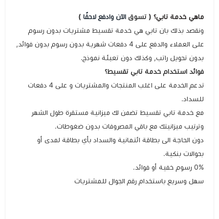
ماهي خدمة تابي؟
( تسوق
الآن وادفع لاحقًا
)
كيبوردات
ونقصد بذلك بان تابي هي خدمة تقسيط مشتريات بدون رسوم
على العملاء والدفع على 4 دفعات شهرية بدون رسوم بدون فوائد,
الكابلات والمحولات
بدون تحويل راتب, وكذلك دون تعبئة نموذج.
فوائد استخدام خدمة تابي تقسيط؟
شنط لابتوب - كمبيوتر
تدعم الخدمة على اغلب المنتجات والمشتريات و على 4 دفعات
للسداد.
أجهزة الشبكة والراوترات
مع خدمة تابي تقسيط تضمن لك ميزانية مستقرة طول الشهر
وترتيب ميزانيتك مع باقي المصروفات بدون ضغوطات.
وصلات الوسائط و موزع يو اس بي Hub
دون الحاجة الى بطاقة ائتمانية والسداد بأي بطاقة لمدى أو
بحوالات بنكية.
0% رسوم خفية أو فوائد.
سهل وسريع باستخدام رقم الجوال للمشتريات