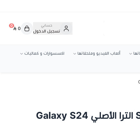
حسابي
0
0
تسجيل الدخول
تها
ألعاب الفيديو وملحقاتها
اكسسوارات و كماليات
كفر سامسونج S24 الترا الأصلي Galaxy S24