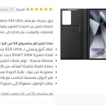
(4 تقييم)
إضافة 
خصيصًا للمزج بين الحماية القصوى والوظ
الإشعارات والتوقيت دون الحاجة إلى فت
بماذا تتميز كفر سامسونج 24 اس الترا :
غطاء أنيق وعملي لـ S24 Ultra متوفر بعدة الالوان
نافذة صغيرة Smart View حيث تمكنك من رؤية الإشعارات والوقت بسهولة.
محفظة مدمجة : توفر فتحات لتخزين ا
حماية كاملة شاملة للهاتف من الأ
مصنوعة من مواد عالية الجودة ممتاز
كفر الجوال مصممة لتناسب مع هاتف Galaxy S24 Ultra بدقة، مع فتحات لجميع المنافذ وال
يمكن الوصول بسهولة إلى جميع الوظ
كفر ساسونج 24 اس الترا متعدد الالوان