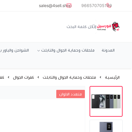
common.titles.skip_to_main_conten
sales@4sell.shop
966570705199
متجر فورسيل
المدونة
ملحقات وحماية الجوال والتابلت
الشواحن والباور ب
الرئيسية
ملحقات وحماية الجوال والتابلت
كفرات الجوال
كفرات xy
متعدد الالوان