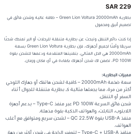
229 SAR
كيبوردات
بطارية Green Lion Voltura 20000mAh – طاقة عالية وشحن فائق في
تصميم أنيق ومحمول
الكابلات والمحولات
إذا كنت دائم التنقل وتبحث عن بطارية متنقلة للرحلات أو البر تمنحك شحنًا
سريعًا وآمنًا لجميع أجهزتك، فإن بطارية Green Lion Voltura بسعة
شنط لابتوب - كمبيوتر
20000mAh هي الحل المثالي. بتقنيتها المتقدمة ودعمها للشحن بقوة
PD 100W، تضمن لك شحن أجهزتك بكفاءة في أي مكان وزمان.
أجهزة الشبكة والراوترات
مميزات البطارية:
سعة ضخمة 20000mAh – كافية لشحن هاتفك أو جهازك اللوحي
وصلات الوسائط و موزع يو اس بي Hub
أكثر من مرة، مما يجعلها مثالية كـ بطارية متنقلة للجوال أثناء
السفر أو التنقل.
شحن فائق السرعة PD 100W عبر منفذ Type-C – يدعم أجهزة
اللابتوب، التابلت، والهواتف الذكية بقوة مذهلة.
منفذ USB-A بقوة QC 22.5W – لشحن سريع ومتوافق مع أغلب
الهواتف.
منافذ Type-C + USB-A – لتوفير الراحة في شحن أكثر من جهاز