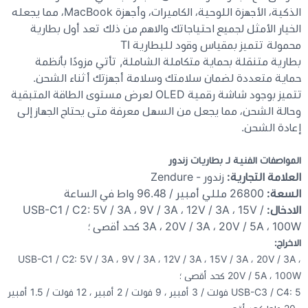
الذكية، الأجهزة اللوحية، الكاميرات، وأجهزة MacBook، مما يجعله
الخيار الأمثل لجميع احتياجاتك والاهم من ذلك تعد أول بطارية
محمولة تتميز بمقياس وقود للبطارية TI
بطارية متنقلة بحماية متكاملة الشاملة, تأتي مزودًا بأنظمة
حماية متعددة لضمان سلامتك وسلامة أجهزتك أثناء الشحن.
تتميز بوجود شاشة رقمية OLED لعرض مستوى الطاقة المتبقية
وحالة الشحن، مما يجعل من السهل معرفة متى يحتاج الجهاز إلى
إعادة الشحن.
المواصفات الفنية لـ بطاريات زندور
العلامة التجارية:
زندور - Zendure
السعة:
26800 مللي أمبير / 96.48 واط في الساعة
الادخال:
USB-C1 / C2: 5V / 3A ، 9V / 3A ، 12V / 3A ، 15V /
3A ، 20V / 3A ، 20V / 5A ، 100W كحد أقصى ؛
الاخراج:
USB-C1 / C2: 5V / 3A ، 9V / 3A ، 12V / 3A ، 15V / 3A ، 20V / 3A ،
20V / 5A ، 100W كحد أقصى ؛
USB-C3 / C4: 5 فولت / 3 أمبير ، 9 فولت / 2 أمبير ، 12 فولت / 1.5 أمبير