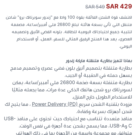
429 SAR
549 SAR
كيبوردات
اكتشف قوة الشحن الفائقة بقوة 100 واط مع "زندور سوبرتانك برو" شاحن
متنقل التي تأتي بسعة هائلة تبلغ 26800 ملي أمبير/ساعة، مصممة
لتلبية جميع احتياجاتك اليومية للطاقة. بلونه الفضي الأنيق وتصميمه
الكابلات والمحولات
العصري، يعد هذا المنتج الرفيق المثالي للسفر، العمل، أو الاستخدام
اليومي.
شنط لابتوب - كمبيوتر
بماذا تتميز بطارية متنقلة ماركة زندور
أجهزة الشبكة والراوترات
بطارية متنقلة بتصميم أنيق بلون فضي عصري وتصميم مدمج
يسهل حمله في الحقيبة أو الجيب.
بطارية متنقلة بسعة ضخمة 26800 ملي أمبير/ساعة، يمكن
وصلات الوسائط و موزع يو اس بي Hub
لسوبرتانك برو شحن هاتفك الذكي عدة مرات، مما يجعله مثاليًا
للاستخدام الطويل خارج المنزل.
مزودة بتقنية الشحن سريع
Power Delivery (PD)
، مما يتيح لك
شحن أجهزتك بسرعة وكفاءة.
منافذ متعددة تتناسب مع احتياجك حيث تحتوي على منافذ USB-
C وUSB-A، مما يسمح بشحن عدة أجهزة في نفس الوقت.
متوافق مع مجموعة واسعة من الأجهزة بما في ذلك الهواتف