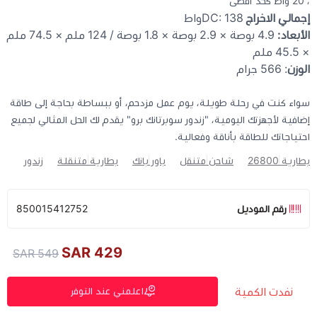
، 20 واط كحد أقصى
إجمالي الاخراج
DC: 138واط
الأبعاد:
4.9 بوصة × 2.9 بوصة × 1.8 بوصة / 124 ملم × 74.5 ملم
× 45.5 ملم
الوزن
: 566 جرام
سواء كنت في رحلة طويلة، يوم عمل مزدحم، أو ببساطة بحاجة إلى طاقة
إضافية لأجهزتك اليومية، "زندور سوبرتانك برو" يقدم لك الحل المثالي لجميع
احتياجاتك للطاقة بأناقة وفعالية.
بطارية 26800
شاحن متنقل
باور بانك
بطارية متنقلة
زندور
رقم الموديل
850015412752
429 SAR
549 SAR
نفدت الكمية
اعلمني عند التوفر