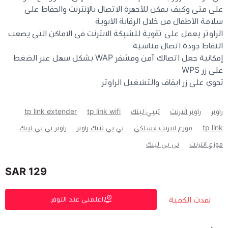
على متى وكيف يمكن للأجهزة الاتصال بالإنترنت والحفاظ على
سلامة الأطفال من خلال الرقابة الأبوية
الراوتر يعمل على تقوية للشبكة الانترنت في الاماكن التي يصعب
التقاط جودة اتصال مناسبة
إمكانية جعل اتصالك آمن ومشفر WAP بشكل سهل عبر الضغط
على زر WPS
تحوي على زر ايقاف والتشغيل الراوتر
راوتر
راوتر انترنت
تيبي لينك
tp link wifi
tp link extender
tp link
موزع انترنت لاسلكي
تي بي لينك راوتر
راوتر تي بي لينك
موزع انترنت
تي بي لينك
129 SAR
نفدت الكمية
اعلمني عند التوفر