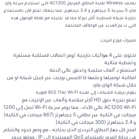
يعتمد Wireless تقنية النطاق المزدوج AC1200 التي تستخدم سرعة واي
فاي 5 بسرعة 5 جيجاهرتز و 2.4 جيجاهرتز. مما يجعلك تمتع الآن بالاستمتاع
كيبوردات
بتجربة شبكة لاسلكية أكثر تنوعًا مما قد تتخيله مع نقطة الوصول هذه
التي تدعم العديد من الوظائف المختلفة
الكابلات والمحولات
مميزات موزع انترنت:
شنط لابتوب - كمبيوتر
تحتوي على 4 هوائيات خارجية توفر اتصالات لاسلكية مستقرة
وتغطية مثالية
أجهزة الشبكة والراوترات
استمتع بـ ألعاب سلسة وتدفق عالي الدقة
امكانية توصيلها وعلمها كا اكسس بوينت عبر كيبل شبكة او من
خلال شبكة الواي فاي
وصلات الوسائط و موزع يو اس بي Hub
يقوم بترقية الشبكات إلى تقنية 802.11ac Wi-Fi القوية
تمتع بتجربة دفق HD أكثر سلاسة وألعاب عبر الإنترنت مع
AC1200 Wi-Fi عالي الأداء ، مما يوفر سرعة Wi-Fi تصل إلى 1200
ميجابت في الثانية عبر نطاقي 5 جيجاهرتز (867 ميجابت في الثانية)
و 2.4 جيجاهرتز (300 ميجابت في الثانية)
امنح كل جهاز النطاق الترددي الذي يحتاجه ، مع وضع حدود والتحكم
في حركة المرور باستخدام QoS المستندة إلى IP ، ووضع حدود