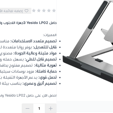
إضافة لقائمة ال
حامل Yesido LP02 لأجهزة اللابتوب والآيباد – تصميم عملي وأداء مميز
المميزات:
تصميم متعدد الاستخدامات:
مناسب 
قابل للتعديل:
يوفر زوايا متعددة ل
مواد متينة وعالية الجودة:
مصنوع من
تصميم قابل للطي:
يسهل حمله وتخز
تهوية مثالية:
تصميم مفتوح يحافظ ع
حماية كاملة:
مزود بوسادات سيليكو
تحمل قوي:
يدعم الأجهزة الثقيلة بث
تصميم أنيق وعصري:
يناسب بيئة ا
احصل الآن على حامل Yesido LP02 واستمتع بتجربة استخدام مريحة وعملية لأجهزتك!